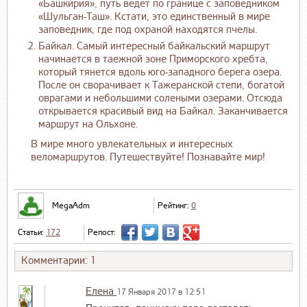
«Башкирия», путь ведет по границе с заповедником
«Шульган-Таш». Кстати, это единственный в мире
заповедник, где под охраной находятся пчелы.
Байкал. Самый интересный байкальский маршрут
начинается в таежной зоне Приморского хребта,
который тянется вдоль юго-западного берега озера.
После он сворачивает к Тажеранской степи, богатой
оврагами и небольшими солеными озерами. Отсюда
открывается красивый вид на Байкал. Заканчивается
маршрут на Ольхоне.
В мире много увлекательных и интересных
веломаршрутов. Путешествуйте! Познавайте мир!
MegaAdm
Рейтинг:
0
Статьи:
172
Репост:
Комментарии: 1
Елена
17 Января 2017 в 12:51