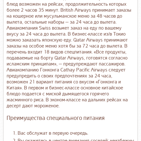
блюд возможен на рейсах, продолжительность которых
более 2 часов 35 минут. British Airways принимает заказы
на кошерное или мусульманское меню за 48 часов до
вылета, остальные наборы — за 24 часа до вылета.
Авиакомпания Swiss возьмет заказ на еду по вашему
вкусу за 24 часа до вылета. В бизнес-классе из/в Токио
можно заказать японскую еду. Qatar Airways принимают
заказы на особое меню хотя бы за 72 часа до вылета. В
перечень входит 18 видов спецпитания. «Все продукты,
подаваемые на борту Qatar Airways, готовятся согласно
исламским принципам», — предупреждают пассажиров.
Авиакомпанию Гонконга Cathay Pacific Airways следует
предупредить о своих предпочтениях за 24 часа,
возможен 21 вариант питания со вкусом «Гонконга и
Китая». В первом и бизнес-классе основное китайское
блюдо подается с миской дымящегося горячего
жасминного риса. В эконом-классе на дальних рейсах на
десерт дают мороженое.
Преимущества специального питания
Вас обслужат в первую очередь.
Вы окажетесь в центре внимания соседей: неизбежны