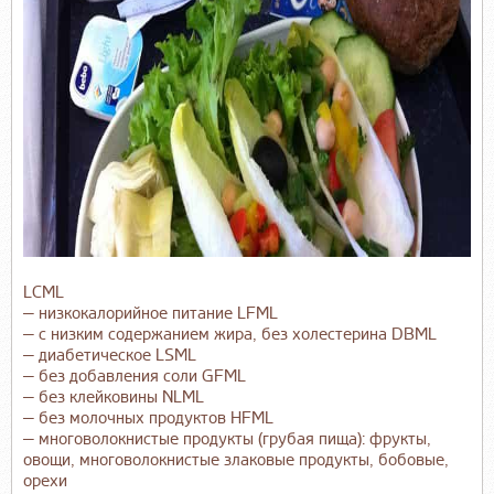
LCML
— низкокалорийное питание LFML
— с низким содержанием жира, без холестерина DBML
— диабетическое LSML
— без добавления соли GFML
— без клейковины NLML
— без молочных продуктов HFML
— многоволокнистые продукты (грубая пища): фрукты,
овощи, многоволокнистые злаковые продукты, бобовые,
орехи