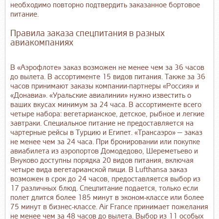
необходимо повторно подтвердить заказанное бортовое
питание.
Правила заказа спецпитания в разных
авиакомпаниях
В «Аэрофлоте» заказ возможен не менее чем за 36 часов
до вылета. В ассортименте 15 видов питания. Также за 36
часов принимают заказы компании-партнеры «Россия» и
«Донавиа». «Уральские авиалинии» нужно известить о
ваших вкусах минимум за 24 часа. В ассортименте всего
четыре набора: вегетарианское, детское, рыбное и легкие
завтраки. Специальное питание не предоставляется на
чартерные рейсы в Турцию и Египет. «Трансаэро» — заказ
не менее чем за 24 часа. При бронировании или покупке
авиабилета из аэропортов Домодедово, Шереметьево и
Внуково доступны порядка 20 видов питания, включая
четыре вида вегетарианской пищи. В Lufthansa заказ
возможен в срок до 24 часов, предоставляется выбор из
17 различных блюд. Спецпитание подается, только если
полет длится более 185 минут в эконом-классе или более
75 минут в бизнес-классе. Air France принимает пожелания
не менее чем за 48 часов до вылета. Выбор из 11 особых