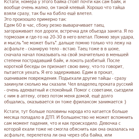
Кстати, номера у этого байка стоят почти как сам байк, и
вообще очень жалко, он такой клевый. Хорошо что тайца
взяли сразу, так бы на бабло ещё влетел.
Это произошло примерно так:
Едем 60 в час, сбоку резко выварачивает таец,
загораживает пол дороги, встречка для обьезда занята. Я по
тормозам и где-то на 20-30 в него влетал. Помню звук удара,
и мысль "не может быть". дальше помню только что лежу на
асфальте - сканирую тело - встаю. Таец тоже в в шоке,
сначала начал показывать на свой значительно в меньшей
степени пострадавший байк, и локоть разбитый. После
короткой беседы он признает свою вину, что-то говорит,
пытается уехать. Я его задерживаю. Едим в прокат,
оцениваем повреждения. Подьехали другие тайцы - сразу
закинули сколько мы сказали. Чел владелец проката русский
- очень адекватный и спокойный. Помог с советами, сьездили
с ним в аптеку, отвез потом меня домой, ещё долго
общались, оказывается он тоже фрилансом занимается :)
Кстати, тут больше половины народа кто катается больше
месяца попадало в ДТП. И большенство не может вспомнить
сам момент падения, что и как происходило. Девочка с
которой ехали тоже не смогла обяснить как она оказалась на
асфальте, перелетела ли она через оба байка, или