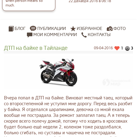
when person means so
22 Декабря 2016 в 06:18
much.
ПУБЛИКАЦИИ
ИЗБРАННОЕ
ФОТО
БЛОГ
МОИ КОММЕНТАРИИ
КОНТАКТЫ
ДТП на байке в Тайланде
09-04-2016
1
3
Вчера попал в ДТП на байке. Виноват местный таец, который
со второстепенной не уступил мне дорогу. Перед весь разбит
у байка. Я отделался царапинами, девочка со мной ехала
вообще не пострадала. За ремонт заплатил таец. А я теперь
скорее всего полечу домой, потому что ходить в кросовках
будет больно ещё недели 2, коленом тоже раздолбался,
больно сгибать, но суставы и чашечка не пострадали.