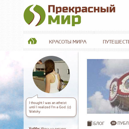
КРАСОТЫ МИРА
ПУТЕШЕСТ
I thought I was an atheist
until I realized I'm a God. (с)
Watsky
ПУБЛ
БЛОГ