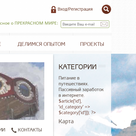
Вход/Регистрация
есное о ПРЕКРАСНОМ МИРЕ:
Е
ДЕЛИМСЯ ОПЫТОМ
ПРОЕКТЫ
КАТЕГОРИИ
Питание в
путешествиях.
Пассивный заработок
в интернете.
$article['id'],
'id_category' =>
$category['id']]); ?>
Карта
ИИ
КОНТАКТЫ