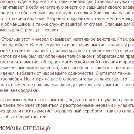
творить чудеса. Кроме того, талисманами для Стрельца служат т
н впитывает в себя негативную энергию и защищает своего влад
енность в собственных силах и чувство покоя. Хризоколла развив
 от страхов и иллюзий. Уваровит покровительствует честным люд
 и обманщиков, а также служит защитой от сглаза. Опасные для 
амень для Стрельца – нефрит.
 Стрельца этот минерал оказывает негативное действие. Итак, р
 поподробнее. Камень мудрости и познания аметист является ра
зных оттенков: лилового, лилово-красного, фиолетового, голубо
 этот камень был излюбленным талисманом и оберегом для прав
тается, что аметист обладает магической силой познания и прос
акие незаменимые качества, как способность защитить алкоголь
видения, избавить от надоевшего одиночества. Считается также, 
ство любви. Несмотря на все его положительные качества, этот к
мать в качестве подарка молодым девушкам, ведь аметист спосо
нее, знак зодиака
частливым сможет стать аметист, ведь он призвать удачу в делах
ь также поможет справиться с расстроенными нервами и уладит
мендовали носить аметист оправленный серебром – так его сила у
т любых неприятностей.
ЛИСМАНЫ СТРЕЛЬЦА