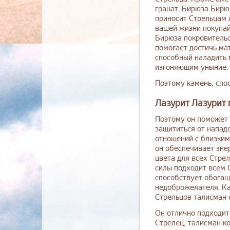
гранат. Бирюза Бирю
приносит Стрельцам 
вашей жизни покупай
Бирюза покровительс
помогает достичь ма
способный наладить 
изгоняющим уныние. 
Поэтому камень, спо
Лазурит Лазурит 
Поэтому он поможет 
защититься от напад
отношений с близким
он обеспечивает эне
цвета для всех Стре
силы подходит всем 
способствует обогащ
недоброжелателя. Ка
Стрельцов талисман 
Он отлично подходит 
Стрелец, талисман ко