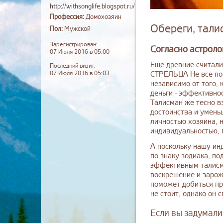
http://withsonglife.blogspot.ru/
Профессия:
Домохозяин
Обереги, тали
Пол:
Мужской
Зарегистрирован:
Согласно астроло
07 Июля 2016 в 05:00
Еще древние считал
Последний визит:
07 Июля 2016 в 05:03
СТРЕЛЬЦА Не все пон
независимо от того, 
деньги - эффективнос
Талисман же тесно в
достоинства и умень
личностью хозяина, н
индивидуальностью, 
А поскольку нашу ин
по знаку зодиака, по
эффективным талисма
воскрешение и зарож
поможет добиться пр
не стоит, однако он 
Если вы задумали