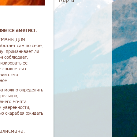
Карта
яется аметист.
ЛИСМАНЫ ДЛЯ
ботает сам по себе,
чу, приманивает ли
он соблюдает.
визировать ее
е свыкнется с
вии с его
ном.
ов можно определить
трельцов,
внего Египта
м уверенности,
ью скарабея ожидать
талисмана.