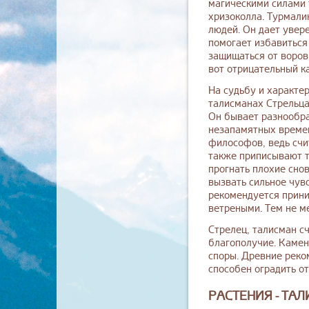
магическими силами 
хризоколла. Турмали
людей. Он дает увер
помогает избавиться
защищаться от воров
вот отрицательный к
На судьбу и характер
талисманах Стрельца
Он бывает разнообра
незапамятных времен
философов, ведь счи
также приписывают т
прогнать плохие сно
вызвать сильное чув
рекомендуется прини
ветреными. Тем не ме
Стрелец, талисман с
благополучие. Камен
споры. Древние реко
способен оградить о
РАСТЕНИЯ - ТА