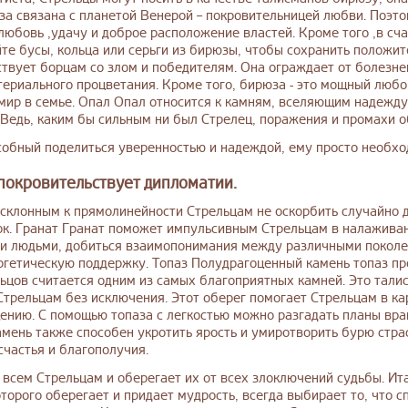
за связана с планетой Венерой – покровительницей любви. Поэто
любовь ,удачу и доброе расположение властей. Кроме того ,в с
те бусы, кольца или серьги из бирюзы, чтобы сохранить полож
твует борцам со злом и победителям. Она ограждает от болезней
териального процветания. Кроме того, бирюза - это мощный люб
мир в семье. Опал Опал относится к камням, вселяющим надежду
Ведь, каким бы сильным ни был Стрелец, поражения и промахи о
собный поделиться уверенностью и надеждой, ему просто необхо
покровительствует дипломатии.
склонным к прямолинейности Стрельцам не оскорбить случайно 
ок. Гранат Гранат поможет импульсивным Стрельцам в налажива
и людьми, добиться взаимопонимания между различными поколе
ргетическую поддержку. Топаз Полудрагоценный камень топаз пр
льцов считается одним из самых благоприятных камней. Это тали
Стрельцам без исключения. Этот оберег помогает Стрельцам в ка
ению. С помощью топаза с легкостью можно разгадать планы вра
мень также способен укротить ярость и умиротворить бурю страс
счастья и благополучия.
всем Стрельцам и оберегает их от всех злоключений судьбы. Ита
торого оберегает и придает мудрость, всегда выбирает то, что 