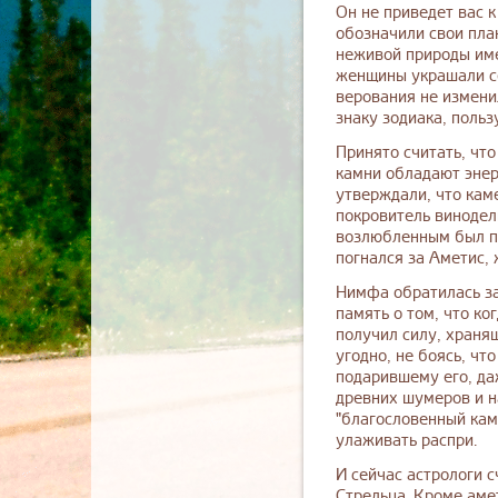
Он не приведет вас к
обозначили свои пл
неживой природы име
женщины украшали се
верования не измени
знаку зодиака, польз
Принято считать, что
камни обладают энер
утверждали, что кам
покровитель винодел
возлюбленным был па
погнался за Аметис, 
Нимфа обратилась за
память о том, что ко
получил силу, хранящ
угодно, не боясь, чт
подарившему его, да
древних шумеров и н
"благословенный каме
улаживать распри.
И сейчас астрологи с
Стрельца. Кроме амет