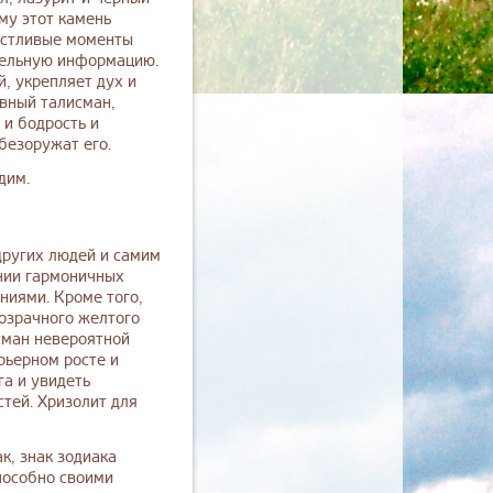
му этот камень
частливые моменты
ительную информацию.
, укрепляет дух и
овный талисман,
 и бодрость и
безоружат его.
дим.
других людей и самим
нии гармоничных
ниями. Кроме того,
озрачного желтого
сман невероятной
рьерном росте и
га и увидеть
тей. Хризолит для
к, знак зодиака
способно своими