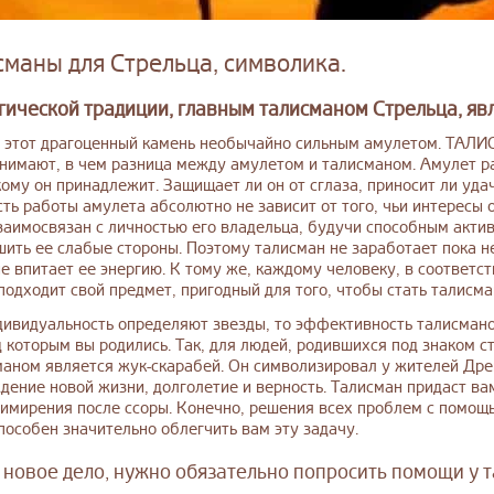
сманы для Стрельца, символика.
гической традиции, главным талисманом Стрельца, явл
и этот драгоценный камень необычайно сильным амулетом. ТА
имают, в чем разница между амулетом и талисманом. Амулет ра
кому он принадлежит. Защищает ли он от сглаза, приносит ли уда
ть работы амулета абсолютно не зависит от того, чьи интересы 
заимосвязан с личностью его владельца, будучи способным акти
шить ее слабые стороны. Поэтому талисман не заработает пока н
е впитает ее энергию. К тому же, каждому человеку, в соответст
подходит свой предмет, пригодный для того, чтобы стать талисма
дивидуальность определяют звезды, то эффективность талисман
д которым вы родились. Так, для людей, родившихся под знаком с
ном является жук-скарабей. Он символизировал у жителей Дре
дение новой жизни, долголетие и верность. Талисман придаст ва
имирения после ссоры. Конечно, решения всех проблем с помощ
способен значительно облегчить вам эту задачу.
 новое дело, нужно обязательно попросить помощи у 