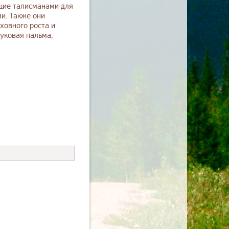
щие талисманами для
и. Также они
ховного роста и
буковая пальма,