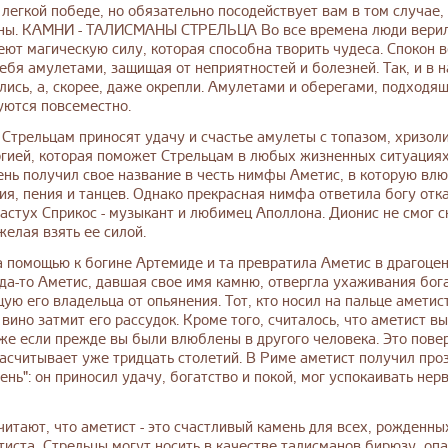
 легкой победе, но обязательно посодействует вам в том случае,
аны. КАМНИ - ТАЛИСМАНЫ СТРЕЛЬЦА Во все времена люди верил
ют магическую силу, которая способна творить чудеса. Спокон в
бя амулетами, защищая от неприятностей и болезней. Так, и в 
лись, а, скорее, даже окрепли. Амулетами и оберегами, подходя
уются повсеместно.
 Стрельцам приносят удачу и счастье амулеты с топазом, хризол
гией, которая поможет Стрельцам в любых жизненных ситуациях
ень получил свое название в честь нимфы Аметис, в которую влю
ия, пения и танцев. Однако прекрасная нимфа ответила богу отка
стух Сприкос - музыкант и любимец Аполлона. Дионис не смог с
желая взять ее силой.
 помощью к богине Артемиде и та превратила Аметис в драгоцен
гда-то Аметис, давшая свое имя камню, отвергла ухаживания бог
ую его владельца от опьянения. Тот, кто носил на пальце аметист
о вино затмит его рассудок. Кроме того, считалось, что аметист 
же если прежде вы были влюблены в другого человека. Это повер
асчитывает уже тридцать столетий. В Риме аметист получил про
нь": он приносил удачу, богатство и покой, мог успокаивать нер
читают, что аметист - это счастливый камень для всех, рожденны
иста, Стрельцы могут носить в качестве талисманов бирюзу, опа