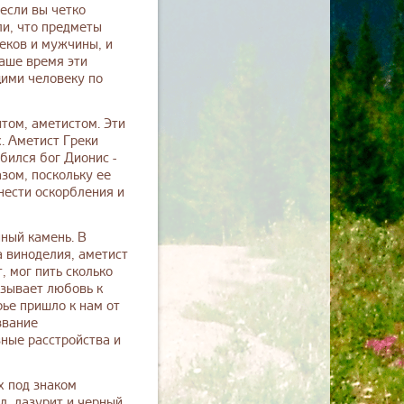
 если вы четко
и, что предметы
еков и мужчины, и
наше время эти
щими человеку по
итом, аметистом. Эти
. Аметист Греки
бился бог Дионис -
зом, поскольку ее
нести оскорбления и
ный камень. В
а виноделия, аметист
, мог пить сколько
вызывает любовь к
ье пришло к нам от
звание
вные расстройства и
х под знаком
л, лазурит и черный