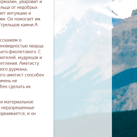
урмалин, уваровит и
ельца от недобрых
ает интуицию и
ям. Он помогает им
Стрельцов камни А
асскажем о
зновидностью кварца.
вато-фиолетового. С
ителей, мудрецов и
ветления. Аметисту
ного дурмана,
что аметист способен
амень не
бен сделать их
 и материальное
ь неразрешенные
дваивается, и он