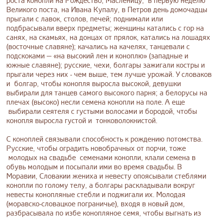
роста конопли на Рождество, Масленицу, в первую неделю
Великого поста, на Ивана Купалу, в Петров день домочадцы
прыгали с лавок, столов, печей; поднимали или
подбрасывали вверх предметы; женщины катались с гор на
санях, на скамьях, на донцах от прялок, катались на лошадях
(восточные славяне); качались на качелях, танцевали с
подскоками — «на высокий лен и коноплю» (западные и
южные славяне); русские, чехи, болгары зажигали костры и
прыгали через них - чем выше, тем лучше урожай. У словаков
и болгар, чтобы конопля выросла высокой, девушки
выбирали для танцев самого высокого парня; а белорусы на
плечах (высоко) несли семена конопли на поле. А еще
выбирали сеятеля с густыми волосами и бородой, чтобы
конопля выросла густой и тонковолокнистой.
С коноплей связывали способность к рождению потомства.
Русские, чтобы оградить новобрачных от порчи, тоже
молодых на свадьбе семенами конопли, клали семена в
обувь молодым и посыпали ими во время свадьбы. В
Моравии, Словакии жениха и невесту опоясывали стеблями
конопли по голому телу, а болгары раскладывали вокруг
невесты конопляные стебли и поджигали их. Молодая
(моравско-словацкое пограничье), входя в новый дом,
разбрасывала по избе конопляное семя, чтобы выгнать из