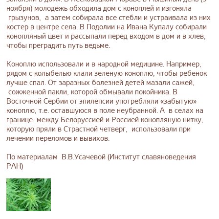
ноября) молодежь обходила дом с коноплей и изгоняла
грызунов, а затем собирала все стебли и устраивала из них
костер в центре села. В Подолии на Ивана Купалу собирали
конопляный цвет и рассыпали перед входом в дом и в хлев,
чтобы преградить путь ведьме.
Коноплю использовали и в народной медицине. Например,
рядом с колыбелью клали зеленую коноплю, чтобы ребенок
лучше спал. От заразных болезней детей мазали сажей,
сожженной пакли, которой обмывали покойника. В
Восточной Сербии от эпилепсии употребляли «забытую»
коноплю, т.е. оставшуюся в поле неубранной. А в селах на
границе между Белоруссией и Россией конопляную нитку,
которую пряли в Страстной четверг, использовали при
лечении переломов и вывихов.
По материалам В.В.Усачевой (Институт славяноведения
РАН)