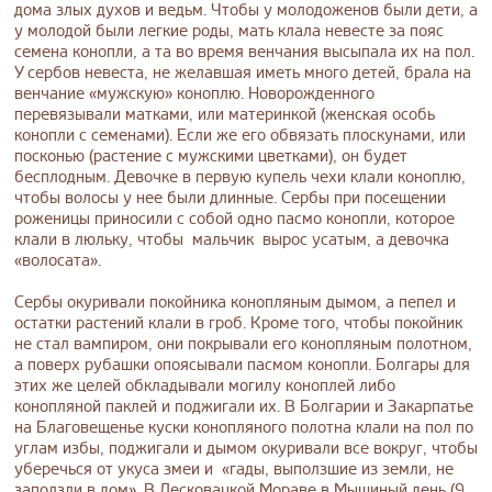
дома злых духов и ведьм. Чтобы у молодоженов были дети, а
у молодой были легкие роды, мать клала невесте за пояс
семена конопли, а та во время венчания высыпала их на пол.
У сербов невеста, не желавшая иметь много детей, брала на
венчание «мужскую» коноплю. Новорожденного
перевязывали матками, или материнкой (женская особь
конопли с семенами). Если же его обвязать плоскунами, или
посконью (растение с мужскими цветками), он будет
бесплодным. Девочке в первую купель чехи клали коноплю,
чтобы волосы у нее были длинные. Сербы при посещении
роженицы приносили с собой одно пасмо конопли, которое
клали в люльку, чтобы мальчик вырос усатым, а девочка
«волосата».
Сербы окуривали покойника конопляным дымом, а пепел и
остатки растений клали в гроб. Кроме того, чтобы покойник
не стал вампиром, они покрывали его конопляным полотном,
а поверх рубашки опоясывали пасмом конопли. Болгары для
этих же целей обкладывали могилу коноплей либо
конопляной паклей и поджигали их. В Болгарии и Закарпатье
на Благовещенье куски конопляного полотна клали на пол по
углам избы, поджигали и дымом окуривали все вокруг, чтобы
уберечься от укуса змеи и «гады, выползшие из земли, не
заползли в дом». В Лесковацкой Мораве в Мышиный день (9