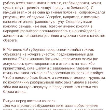
рубаху (семя закапывают в землю, стебли дергают, мочат,
сушат, мнут, треплют, чешут, прядут, отбеливают). И
каждый этап – от ее сева до тканья полотна, сопровождался
ритуальными обрядами. У сербов, например, с помощью
конопли отгоняли градоносную тучу. Славяне узнали
коноплю раньше, чем лен. Поэтому именно конопля в
народном фольклоре ассоциировалась с женской долей, а
женщины использовали растения и кусочки ткани в качестве
оберега.
В Могилевской губернии перед севом хозяйка трижды
объезжала на кочерге участок, предназначенный для
конопли. Сеяли коноплю босиком, непременно молча (не
допускалось даже здороваться и отвечать на чье-либо
приветствие), сняв шапку и с завязанными глазами - иначе
птицы выклюют семена либо посеянная конопля не взойдет.
Чтобы волокно было белым, а семенные головки - крупными,
по коноплянику разбрасывали либо закапывали в землю
яйца или яичную скорлупу, а перед севом вся семья ела
блюда из яиц.
Ритуал перед посевом конопли
Для магического возбуждения вегетации и обеспечения