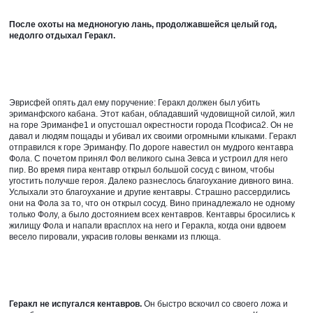
После охоты на медноногую лань, продолжавшейся целый год, 
недолго отдыхал Геракл. 
Эврисфей опять дал ему поручение: Геракл должен был убить 
эриманфского кабана. Этот кабан, обладавший чудовищной силой, жил 
на горе Эриманфе1 и опустошал окрестности города Псофиса2. Он не 
давал и людям пощады и убивал их своими огромными клыками. Геракл 
отправился к горе Эриманфу. По дороге навестил он мудрого кентавра 
Фола. С почетом принял Фол великого сына Зевса и устроил для него 
пир. Во время пира кентавр открыл большой сосуд с вином, чтобы 
угостить получше героя. Далеко разнеслось благоухание дивного вина. 
Услыхали это благоухание и другие кентавры. Страшно рассердились 
они на Фола за то, что он открыл сосуд. Вино принадлежало не одному 
только Фолу, а было достоянием всех кентавров. Кентавры бросились к 
жилищу Фола и напали врасплох на него и Геракла, когда они вдвоем 
весело пировали, украсив головы венками из плюща. 
Геракл не испугался кентавров. 
Он быстро вскочил со своего ложа и 