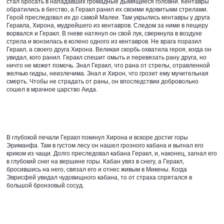
стал бросать в нападавших громадные дымящиеся головни. Кентавры 
обратились в бегство, а Геракл ранил их своими ядовитыми стрелами. 
Герой преследовал их до самой Малеи. Там укрылись кентавры у друга 
Геракла, Хирона, мудрейшего из кентавров. Следом за ними в пещеру 
ворвался и Геракл. В гневе натянул он свой лук, сверкнула в воздухе 
стрела и вонзилась в колено одного из кентавров. Не врага поразил 
Геракл, а своего друга Хирона. Великая скорбь охватила героя, когда он 
увидал, кого ранил. Геракл спешит омыть и перевязать рану друга, но 
ничто не может помочь. Знал Геракл, что рана от стрелы, отравленной 
желчью гидры, неизлечима. Знал и Хирон, что грозит ему мучительная 
смерть. Чтобы не страдать от раны, он впоследствии добровольно 
сошел в мрачное царство Аида.
В глубокой печали Геракл покинул Хирона и вскоре достиг горы 
Эриманфа. Там в густом лесу он нашел грозного кабана и выгнал его 
криком из чащи. Долго преследовал кабана Геракл, и, наконец, загнал его 
в глубокий снег на вершине горы. Кабан увяз в снегу, а Геракл, 
бросившись на него, связал его и отнес живым в Микены. Когда 
Эврисфей увидал чудовищного кабана, то от страха спрятался в 
большой бронзовый сосуд.