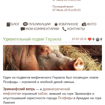
07 Июля 2016 в 05:00
Последний визит:
07 Июля 2016 в 05:03
ПУБЛИКАЦИИ
ИЗБРАННОЕ
ФОТО
БЛОГ
МОИ КОММЕНТАРИИ
КОНТАКТЫ
Удивительный подвиг Геракла
07-07-2016
0
0
Один из подвигов мифического Геракла был посвящен ловле
Псофиды – огромной и злобной дикой свиньи.
Эриманфский вепрь
древнегреческой
— в
мифологии
кабан
огромный
, живший на горе Эриманфе и
Псофиды
опустошавший окрестности города
в Аркадии на горе
Лампея