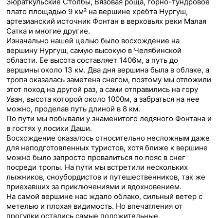
Зюраткульские Столбы, Вязовая роща, горно-тундровое
плато площадью 9 км² на вершине хребта Нургуш,
артезианский источник Фонтан в верховьях реки Малая
Сатка и многие другие.
Изначально нашей целью было восхождение на
вершину Нургуш, самую высокую в Челябинской
области. Ее высота составляет 1406м, а путь до
вершины около 13 км. Два дня вершина была в облаке, а
тропа оказалась заметена снегом, поэтому мы отложили
этот поход на другой раз, а сами отправились на гору
Уван, высота которой около 1000м, а забраться на нее
можно, проделав путь длиной в 8 км.
По пути мы побывали у знаменитого ледяного Фонтана и
в гостях у лосихи Даши.
Восхождение оказалось относительно несложным даже
для неподготовленных туристов, хотя ближе к вершине
можно было запросто провалиться по пояс в снег
посреди тропы. На пути мы встретили нескольких
лыжников, сноубордистов и путешественников, так же
приехавших за приключениями и вдохновением.
На самой вершине нас ждало облако, сильный ветер с
метелью и плохая видимость. Но впечатления от
прогулки остались самые положительные.