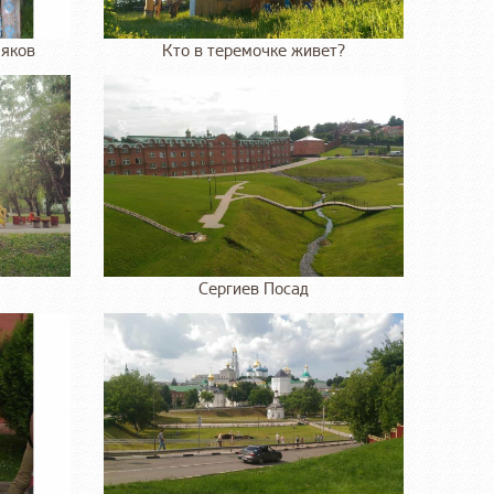
яков
Кто в теремочке живет?
Сергиев Посад