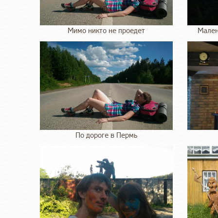
Мимо никто не проедет
Мален
По дороге в Пермь