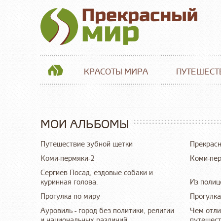
КРАСОТЫ МИРА
ПУТЕШЕСТ
МОИ АЛЬБОМЫ
Путешествие зубной щетки
Прекрасн
Коми-пермяки-2
Коми-пе
Сергиев Посад, ездовые собаки и
куринная голова.
Из полице
Прогулка по миру
Прогулка
Ауровиль - город без политики, религии
Чем отли
и национальных различий
путешест