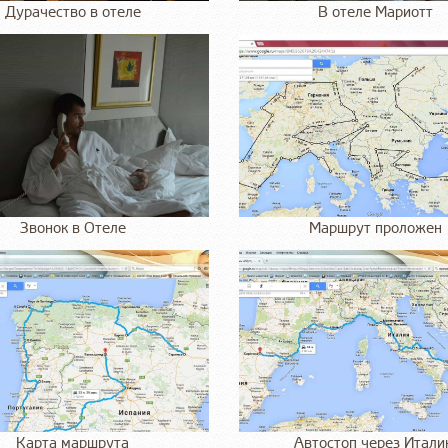
Дурачество в отеле
В отеле Мариотт
Звонок в Отеле
Маршрут проложен
Карта маршрута
Автостоп через Итал