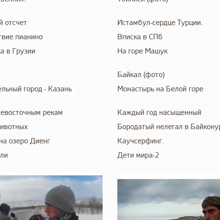
 отсчет
Истамбул-сердце Турции.
вие пианино
Вписка в СПб
а в Грузии
На горе Машук
Байкал (фото)
льный город - Казань
Монастырь на Белой горе
невосточным рекам
Каждый год насыщенный
животных
Бородатый нелегал в Байкону
на озеро Диенг
Каучсерфинг.
ли
Дети мира-2