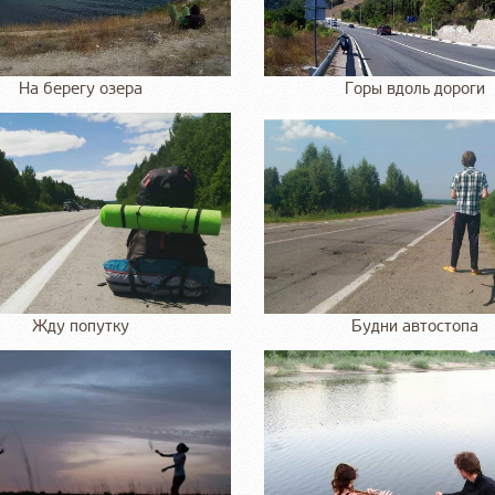
На берегу озера
Горы вдоль дороги
Жду попутку
Будни автостопа