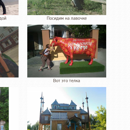
дой
Посидим на лавочке
Вот это телка