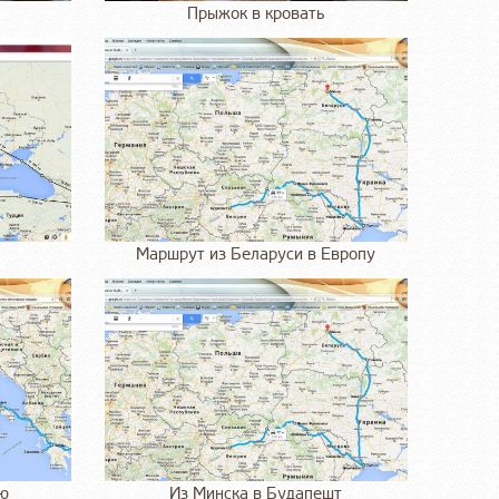
Прыжок в кровать
Маршрут из Беларуси в Европу
ию
Из Минска в Будапешт