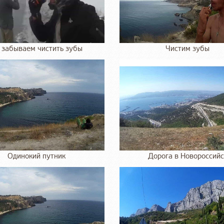
 забываем чистить зубы
Чистим зубы
Одинокий путник
Дорога в Новороссийс