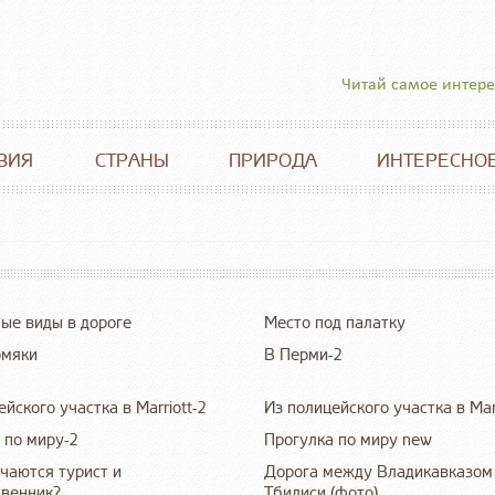
Читай самое интер
ВИЯ
СТРАНЫ
ПРИРОДА
ИНТЕРЕСНО
ые виды в дороге
Место под палатку
рмяки
В Перми-2
йского участка в Marriott-2
Из полицейского участка в Mar
 по миру-2
Прогулка по миру new
чаются турист и
Дорога между Владикавказом
венник?
Тбилиси (фото)