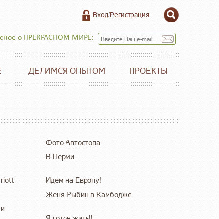
Вход/Регистрация
есное о ПРЕКРАСНОМ МИРЕ:
Е
ДЕЛИМСЯ ОПЫТОМ
ПРОЕКТЫ
Фото Автостопа
В Перми
riott
Идем на Европу!
Женя Рыбин в Камбодже
 и
Я готов жить!!