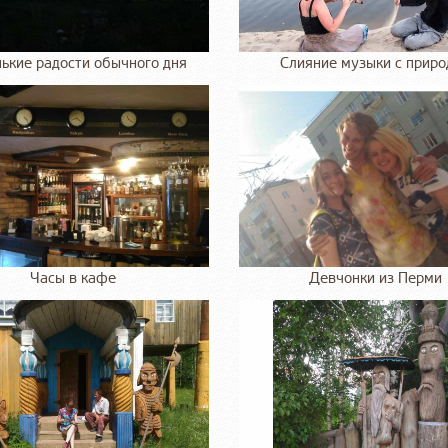
ькие радости обычного дня
Слияние музыки с приро
Часы в кафе
Девчонки из Перми