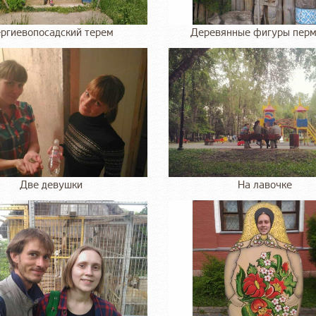
ргиевопосадский терем
Деревянные фигуры перм
Две девушки
На лавочке