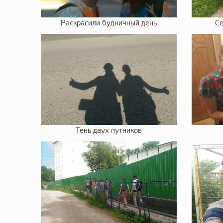
Раскрасили будничный день
Се
Тень двух путников