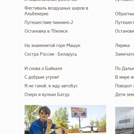
Фестиваль воздушных шаров в
Альбекерке
Обратный
Путешествие пианино-2
Путешест
Остановка в Тбилиси
Остановк
На знаменитой горе Машук
Лирика
Сестра России - Беларусь
Замечате
И снова о Байкале
По Даль
С добрым утром!
В мире 
Я не такой, я жду автобус
Поворот 
Озеро и вулкан Батур
Дети зем