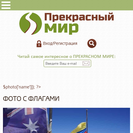
Вход/Регистрация
Читай самое интересное о ПРЕКРАСНОМ МИРЕ:
$photo['name']]); ?>
ФОТО С ФЛАГАМИ