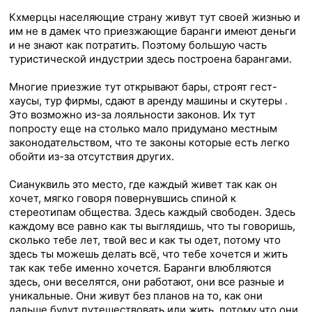
Кхмерцы населяющие страну живут тут своей жизнью и
им не в дамек что приезжающие баранги имеют деньги
и не знают как потратить. Поэтому большую часть
туристической индустрии здесь построена барангами.
Многие приезжие тут открывают бары, строят гест-
хаусы, тур фирмы, сдают в аренду машины и скутеры .
Это возможно из-за лояльности законов. Их тут
попросту еще на столько мало придумано местным
законодательством, что те законы которые есть легко
обойти из-за отсутствия других.
Сиануквиль это место, где каждый живет так как он
хочет, мягко говоря повернувшись спиной к
стереотипам общества. Здесь каждый свободен. Здесь
каждому все равно как ты выглядишь, что ты говоришь,
сколько тебе лет, твой вес и как ты одет, потому что
здесь ты можешь делать всё, что тебе хочется и жить
так как тебе именно хочется. Баранги влюбляются
здесь, они веселятся, они работают, они все разные и
уникальные. Они живут без планов на то, как они
дальше будут путешествовать или жить, потому что они