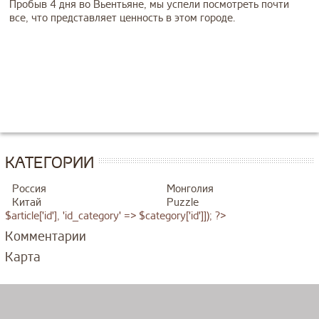
Пробыв 4 дня во Вьентьяне, мы успели посмотреть почти
все, что представляет ценность в этом городе.
КАТЕГОРИИ
Россия
Монголия
Китай
Puzzle
$article['id'], 'id_category' => $category['id']]); ?>
Комментарии
Карта
Переезд
Квартирные и офисные переезды 24/7. Соблюдение сроков! Звоните