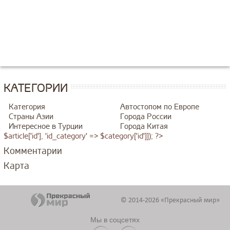
КАТЕГОРИИ
Категория
Автостопом по Европе
Страны Азии
Города России
Интересное в Турции
Города Китая
$article['id'], 'id_category' => $category['id']]); ?>
Комментарии
Карта
© 2014-2026 «Прекрасный мир»
Мы в соцсетях