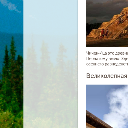
Чичен-Ица это древн
Пернатому змею. Зде
осеннего равноденств
Великолепная