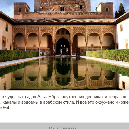
а в чудесных садах Альгамбры, внутренних двориках и террасах.
 каналы и водоемы в арабском стиле. И все это окружено множ
и&nbs ...
Мы в соцсетях