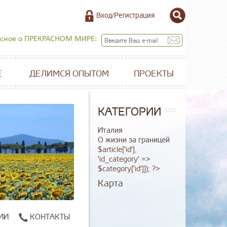
Вход/Регистрация
есное о ПРЕКРАСНОМ МИРЕ:
Е
ДЕЛИМСЯ ОПЫТОМ
ПРОЕКТЫ
КАТЕГОРИИ
Италия
О жизни за границей
$article['id'],
'id_category' =>
$category['id']]); ?>
Карта
ИИ
КОНТАКТЫ