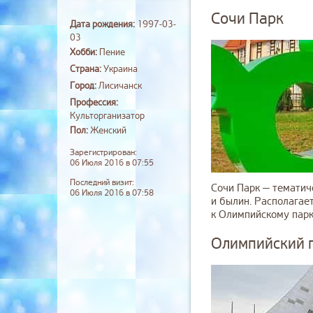
Сочи Парк
Дата рождения:
1997-03-
03
Хобби:
Пение
Страна:
Украина
Город:
Лисичанск
Профессия:
Культорганизатор
Пол:
Женский
Зарегистрирован:
06 Июля 2016 в 07:55
Последний визит:
Сочи Парк — тематич
06 Июля 2016 в 07:58
и былин. Располагае
к Олимпийскому парку
Олимпийский п