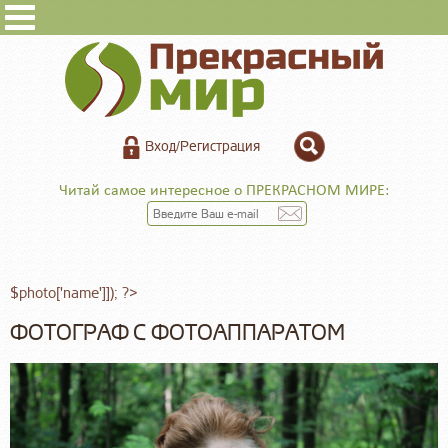
Вход/Регистрация
Читай самое интересное о ПРЕКРАСНОМ МИРЕ:
$photo['name']]); ?>
ФОТОГРАФ С ФОТОАППАРАТОМ