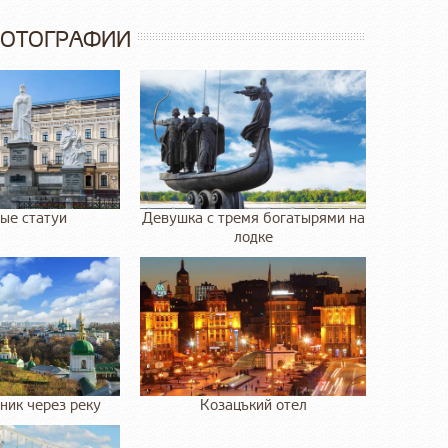
ФОТОГРАФИИ
ые статуи
Девушка с тремя богатырями на
лодке
ник через реку
Козацъкий отел