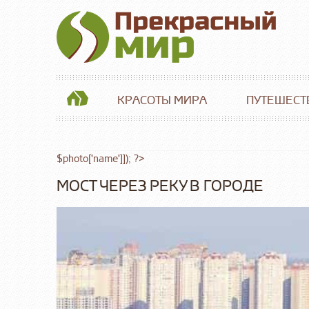
КРАСОТЫ МИРА
ПУТЕШЕСТ
$photo['name']]); ?>
МОСТ ЧЕРЕЗ РЕКУ В ГОРОДЕ