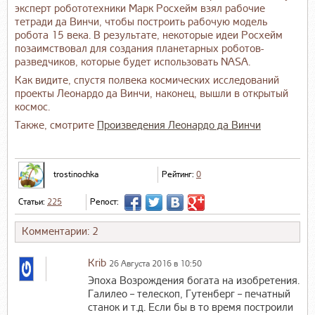
эксперт робототехники Марк Росхейм взял рабочие
тетради да Винчи, чтобы построить рабочую модель
робота 15 века. В результате, некоторые идеи Росхейм
позаимствовал для создания планетарных роботов-
разведчиков, которые будет использовать NASA.
Как видите, спустя полвека космических исследований
проекты Леонардо да Винчи, наконец, вышли в открытый
космос.
Также, смотрите
Произведения Леонардо да Винчи
trostinochka
Рейтинг:
0
Статьи:
225
Репост:
Комментарии: 2
Krib
26 Августа 2016 в 10:50
Эпоха Возрождения богата на изобретения.
Галилео – телескоп, Гутенберг – печатный
станок и т.д. Если бы в то время построили