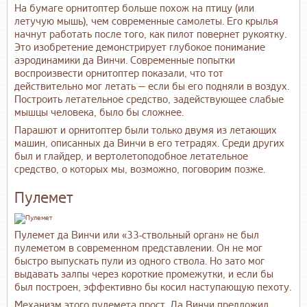
На бумаге орнитоптер больше похож на птицу (или
летучую мышь), чем современные самолеты. Его крылья
начнут работать после того, как пилот повернет рукоятку.
Это изобретение демонстрирует глубокое понимание
аэродинамики да Винчи. Современные попытки
воспроизвести орнитоптер показали, что тот
действительно мог летать — если бы его подняли в воздух.
Построить летательное средство, задействующее слабые
мышцы человека, было бы сложнее.
Парашют и орнитоптер были только двумя из летающих
машин, описанных да Винчи в его тетрадях. Среди других
был и глайдер, и вертолетоподобное летательное
средство, о которых мы, возможно, поговорим позже.
Пулемет
Пулемет да Винчи или «33-ствольный орган» не был
пулеметом в современном представлении. Он не мог
быстро выпускать пули из одного ствола. Но зато мог
выдавать залпы через короткие промежутки, и если бы
был построен, эффективно бы косил наступающую пехоту.
Механизм этого пулемета прост. Да Винчи предложил