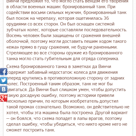
Винчи предложил то, что могло стать венцом его творения
в области военных машин: бронированный танк. При
содействии восьми сильных мужчин, бронированный танк
был похож на черепаху, которая ощетинилась 36
орудиями со всех сторон. Он был оснащен системой
зубчатых колес, которые составляли последовательность.
Восемь человек были защищены от сражения внешней
оболочкой, поэтому могли доставить пешим ходом такого
«ежа» прямо в гущу сражения, не будучи раненными.
Стреляющее во все стороны оружие из бронированного
танка могло стать губительным для отряда соперника.
Схема бронированного танка в заметках да Винчи
содержит забавный недостаток: колеса для движения
вперед крутились в противоположную сторону от задних
колес. Построенный таким образом, танк не мог бы
двигаться. Да Винчи был слишком умен, чтобы допустить
такую досадную ошибку, поэтому историки привели
несколько причин, по которым изобретатель допустил
такой промах сознательно. Возможно, он действительно не
хотел, чтобы эта машина была построена. Другой вариант
— он боялся, что схема попадет в лапы врагов, поэтому
сделал ошибку, чтобы убедиться, что никто кроме него не
сможет построить танк.