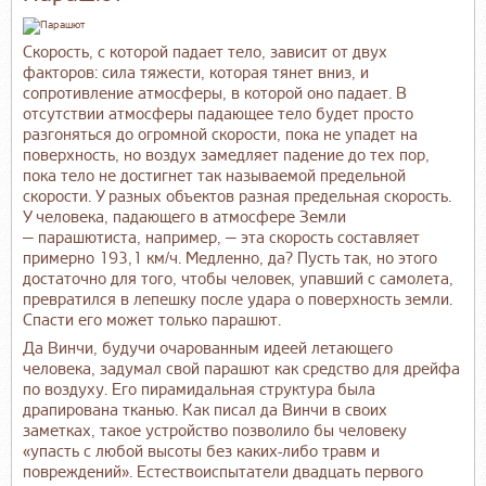
Скорость, с которой падает тело, зависит от двух
факторов: сила тяжести, которая тянет вниз, и
сопротивление атмосферы, в которой оно падает. В
отсутствии атмосферы падающее тело будет просто
разгоняться до огромной скорости, пока не упадет на
поверхность, но воздух замедляет падение до тех пор,
пока тело не достигнет так называемой предельной
скорости. У разных объектов разная предельная скорость.
У человека, падающего в атмосфере Земли
— парашютиста, например, — эта скорость составляет
примерно 193,1 км/ч. Медленно, да? Пусть так, но этого
достаточно для того, чтобы человек, упавший с самолета,
превратился в лепешку после удара о поверхность земли.
Спасти его может только парашют.
Да Винчи, будучи очарованным идеей летающего
человека, задумал свой парашют как средство для дрейфа
по воздуху. Его пирамидальная структура была
драпирована тканью. Как писал да Винчи в своих
заметках, такое устройство позволило бы человеку
«упасть с любой высоты без каких-либо травм и
повреждений». Естествоиспытатели двадцать первого