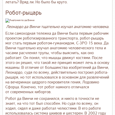
летать? Вряд ли. Но было бы круто.
Робот-рыцарь
Леонардо да Винчи тщательно изучал анатомию человека.
Если самоходная тележка да Винчи была первым рабочим
проектом роботизированного транспорта, робот-рыцарь
мог стать первым роботом-гуманоидом, C-3PO 15 века. Да
Винчи тщательно изучал анатомию человеческого тела и
часами расчленял трупы, чтобы выяснить, как оно
работает. Он понял, что мышцы движут костями. После
этого он решил, что такой же принцип может лечь в основу
машины. В отличие от большинства изобретений да Винчи,
Леонардо, судя по всему, действительно построил робота-
рыцаря, но тот использовался в основном для развлечений
на вечеринках щедрого покровителя гения, Лодовико
Сфорца. Конечно, тот робот намного отличался
от современных киборгов.
Робот да Винчи не сохранился, и никто в точности не
знает, на что тот был способен. Но судя по всему, он
ходил, сидел и даже работал челюстями. В его работе
использовалась система шкивов и шестерен. В 2002 году