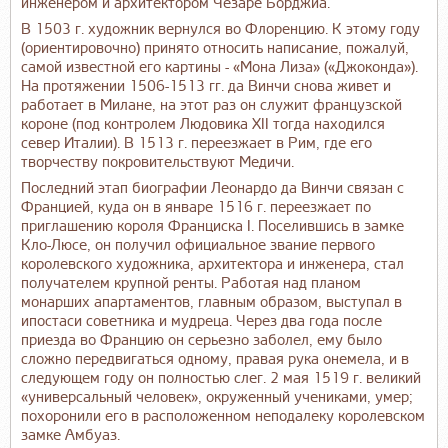
инженером и архитектором Чезаре Борджиа.
В 1503 г. художник вернулся во Флоренцию. К этому году
(ориентировочно) принято относить написание, пожалуй,
самой известной его картины - «Мона Лиза» («Джоконда»).
На протяжении 1506-1513 гг. да Винчи снова живет и
работает в Милане, на этот раз он служит французской
короне (под контролем Людовика XII тогда находился
север Италии). В 1513 г. переезжает в Рим, где его
творчеству покровительствуют Медичи.
Последний этап биографии Леонардо да Винчи связан с
Францией, куда он в январе 1516 г. переезжает по
приглашению короля Франциска I. Поселившись в замке
Кло-Люсе, он получил официальное звание первого
королевского художника, архитектора и инженера, стал
получателем крупной ренты. Работая над планом
монарших апартаментов, главным образом, выступал в
ипостаси советника и мудреца. Через два года после
приезда во Францию он серьезно заболел, ему было
сложно передвигаться одному, правая рука онемела, и в
следующем году он полностью слег. 2 мая 1519 г. великий
«универсальный человек», окруженный учениками, умер;
похоронили его в расположенном неподалеку королевском
замке Амбуаз.