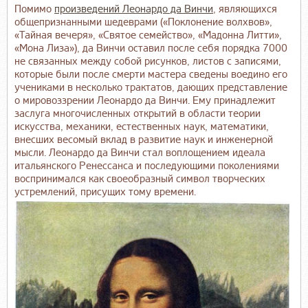
Помимо
произведений Леонардо да Винчи
, являющихся
общепризнанными шедеврами («Поклонение волхвов»,
«Тайная вечеря», «Святое семейство», «Мадонна Литти»,
«Мона Лиза»), да Винчи оставил после себя порядка 7000
не связанных между собой рисунков, листов с записями,
которые были после смерти мастера сведены воедино его
учениками в несколько трактатов, дающих представление
о мировоззрении Леонардо да Винчи. Ему принадлежит
заслуга многочисленных открытий в области теории
искусства, механики, естественных наук, математики,
внесших весомый вклад в развитие наук и инженерной
мысли. Леонардо да Винчи стал воплощением идеала
итальянского Ренессанса и последующими поколениями
воспринимался как своеобразный символ творческих
устремлений, присущих тому времени.