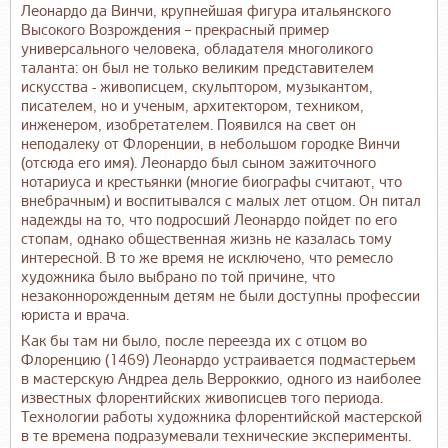
Леонардо да Винчи, крупнейшая фигура итальянского
Высокого Возрождения – прекрасный пример
универсального человека, обладателя многоликого
таланта: он был не только великим представителем
искусства - живописцем, скульптором, музыкантом,
писателем, но и ученым, архитектором, техником,
инженером, изобретателем. Появился на свет он
неподалеку от Флоренции, в небольшом городке Винчи
(отсюда его имя). Леонардо был сыном зажиточного
нотариуса и крестьянки (многие биографы считают, что
внебрачным) и воспитывался с малых лет отцом. Он питал
надежды на то, что подросший Леонардо пойдет по его
стопам, однако общественная жизнь не казалась тому
интересной. В то же время не исключено, что ремесло
художника было выбрано по той причине, что
незаконнорожденным детям не были доступны профессии
юриста и врача.
Как бы там ни было, после переезда их с отцом во
Флоренцию (1469) Леонардо устраивается подмастерьем
в мастерскую Андреа дель Верроккио, одного из наиболее
известных флорентийских живописцев того периода.
Технологии работы художника флорентийской мастерской
в те времена подразумевали технические эксперименты.