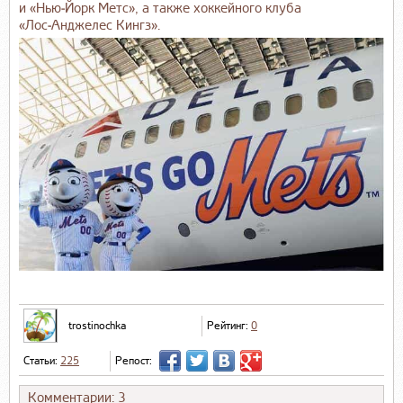
и «Нью‑Йорк Метс», а также хоккейного клуба
«Лос‑Анджелес Кингз».
trostinochka
Рейтинг:
0
Статьи:
225
Репост:
Комментарии: 3