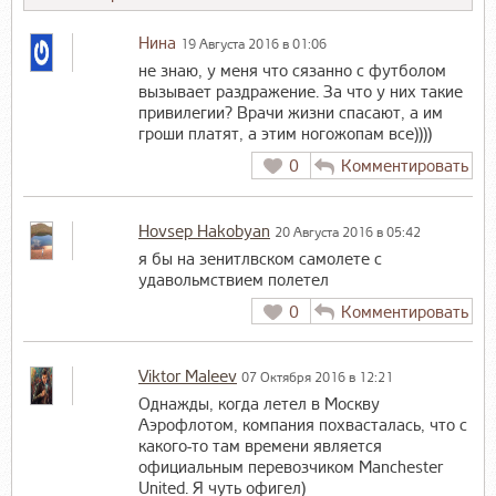
Нина
19 Августа 2016 в 01:06
не знаю, у меня что сязанно с футболом
вызывает раздражение. За что у них такие
привилегии? Врачи жизни спасают, а им
гроши платят, а этим ногожопам все))))
0
Комментировать
Hovsep Hakobyan
20 Августа 2016 в 05:42
я бы на зенитлвском самолете с
удавольмствием полетел
0
Комментировать
Viktor Maleev
07 Октября 2016 в 12:21
Однажды, когда летел в Москву
Аэрофлотом, компания похвасталась, что с
какого-то там времени является
официальным перевозчиком Manchester
United. Я чуть офигел)