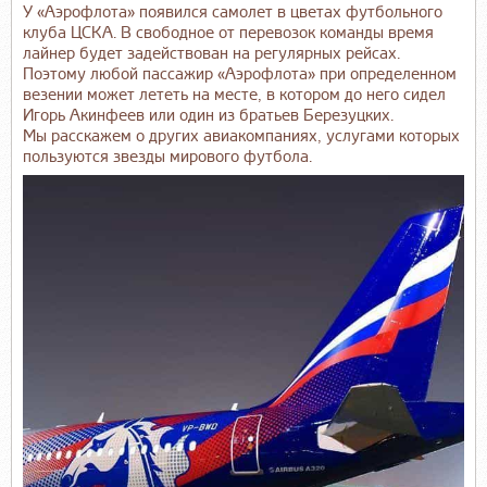
У «Аэрофлота» появился самолет в цветах футбольного
клуба ЦСКА. В свободное от перевозок команды время
лайнер будет задействован на регулярных рейсах.
Поэтому любой пассажир «Аэрофлота» при определенном
везении может лететь на месте, в котором до него сидел
Игорь Акинфеев или один из братьев Березуцких.
Мы расскажем о других авиакомпаниях, услугами которых
пользуются звезды мирового футбола.