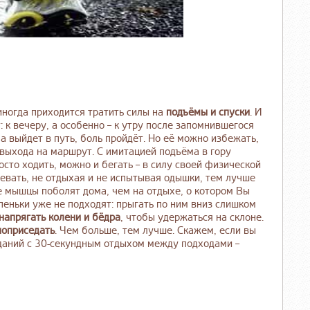
 иногда приходится тратить силы на
подъёмы и спуски
. И
: к вечеру, а особенно – к утру после запомнившегося
а выйдет в путь, боль пройдёт. Но её можно избежать,
 выхода на маршрут. С имитацией подъёма в гору
осто ходить, можно и бегать – в силу своей физической
вать, не отдыхая и не испытывая одышки, тем лучше
е мышцы поболят дома, чем на отдыхе, о котором Вы
пеньки уже не подходят: прыгать по ним вниз слишком
напрягать колени и бёдра
, чтобы удержаться на склоне.
поприседать
. Чем больше, тем лучше. Скажем, если вы
даний с 30-секундным отдыхом между подходами –
.