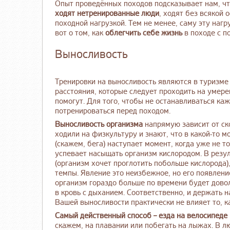
Опыт проведённых походов подсказывает нам, чт
ходят нетренированные люди
, ходят без всякой
походной нагрузкой. Тем не менее, саму эту наг
вот о том, как
облегчить себе жизнь
в походе с п
Выносливость
Тренировки на выносливость являются в туризм
расстояния, которые следует проходить на умере
помогут. Для того, чтобы не останавливаться ка
потренироваться перед походом.
Выносливость организма
напрямую зависит от ск
ходили на физкультуру и знают, что в какой-то 
(скажем, бега) наступает момент, когда уже не то 
успевает насыщать организм кислородом. В резу
(организм хочет проглотить побольше кислорода),
темпы. Явление это неизбежное, но его появлени
организм гораздо больше по времени будет дово
в кровь с дыханием. Соответственно, и держать н
Вашей выносливости практически не влияет то, к
Самый действенный способ
– езда на велосипеде
скажем, на плавании или побегать на лыжах. В 