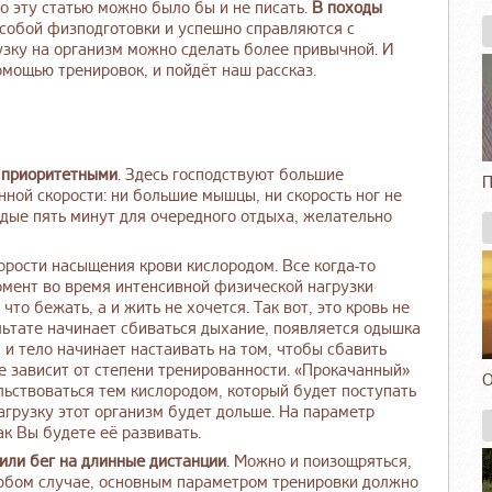
о эту статью можно было бы и не писать.
В походы
 особой физподготовки и успешно справляются с
рузку на организм можно сделать более привычной. И
омощью тренировок, и пойдёт наш рассказ.
е
приоритетными
. Здесь господствуют большие
П
нной скорости: ни большие мышцы, ни скорость ног не
ждые пять минут для очередного отдыха, желательно
орости насыщения крови кислородом. Все когда-то
момент во время интенсивной физической нагрузки
что бежать, а и жить не хочется. Так вот, это кровь не
льтате начинает сбиваться дыхание, появляется одышка
 и тело начинает настаивать на том, чтобы сбавить
е зависит от степени тренированности. «Прокачанный»
О
льствоваться тем кислородом, который будет поступать
агрузку этот организм будет дольше. На параметр
ак Вы будете её развивать.
 или бег на длинные дистанции
. Можно и поизощряться,
любом случае, основным параметром тренировки должно