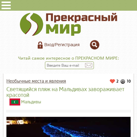
Вход/Регистрация
Читай самое интересное о ПРЕКРАСНОМ МИРЕ:
Необычные места и явления
2
10
Светящийся пляж на Мальдивах завораживает
красотой
Мальдивы