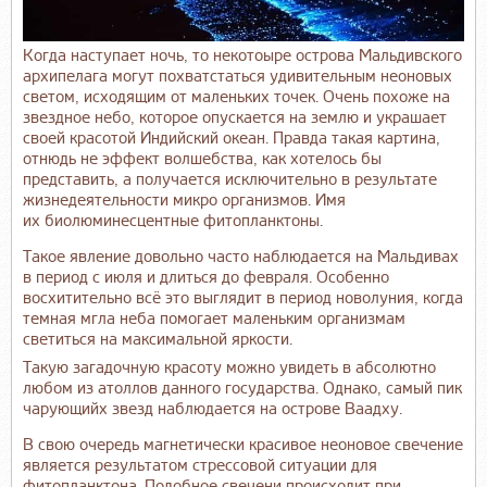
Когда наступает ночь, то некотоыре острова Мальдивского
архипелага могут похватстаться удивительным неоновых
светом, исходящим от маленьких точек. Очень похоже на
звездное небо, которое опускается на землю и украшает
своей красотой Индийский океан. Правда такая картина,
отнюдь не эффект волшебства, как хотелось бы
представить, а получается исключительно в результате
жизнедеятельности микро организмов. Имя
их биолюминесцентные фитопланктоны.
Такое явление довольно часто наблюдается на Мальдивах
в период с июля и длиться до февраля. Особенно
восхитительно всё это выглядит в период новолуния, когда
темная мгла неба помогает маленьким организмам
светиться на максимальной яркости.
Такую загадочную красоту можно увидеть в абсолютно
любом из атоллов данного государства. Однако, самый пик
чарующийх звезд наблюдается на острове Ваадху.
В свою очередь магнетически красивое неоновое свечение
является результатом стрессовой ситуации для
фитопланктона. Подобное свечени происходит при