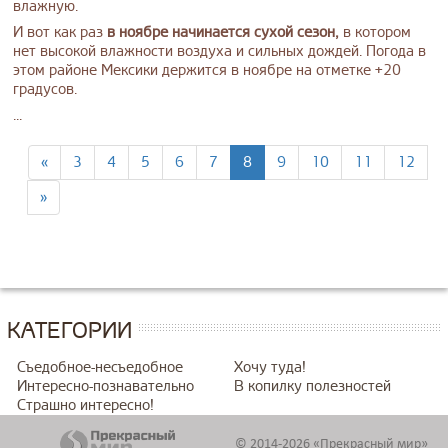
влажную.
И вот как раз
в ноябре начинается сухой сезон,
в котором
нет высокой влажности воздуха и сильных дождей. Погода в
этом районе Мексики держится в ноябре на отметке +20
градусов.
...
«
3
4
5
6
7
8
9
10
11
12
»
КАТЕГОРИИ
Съедобное-несъедобное
Хочу туда!
Интересно-познавательно
В копилку полезностей
Страшно интересно!
© 2014-2026 «Прекрасный мир»