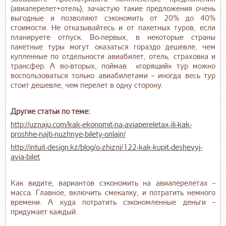
(авиаперелет+отель), зачастую такие предложения очень
выгодные и позволяют сэкономить от 20% до 40%
стоимости. Не отказывайтесь и от пакетных туров, если
планируете отпуск. Во-первых, в некоторые страны
пакетные туры могут оказаться гораздо дешевле, чем
купленные по отдельности авиабилет, отель, страховка и
трансфер. А во-вторых, поймав «горящий» тур можно
воспользоваться только авиабилетами – иногда весь тур
стоит дешевле, чем перелет в одну сторону.
Другие статьи по теме:
http://uznaju.com/kak-ekonomit-na-aviapereletax-ili-kak-
proshhe-najti-nuzhnye-bilety-onlajn/
http://intuit-design.kz/blog/o-zhizni/122-kak-kupit-deshevyj-
avia-bilet
Как видите, вариантов сэкономить на авиаперелетах –
масса. Главное, включить смекалку, и потратить немного
времени. А куда потратить сэкономленные деньги –
придумает каждый.