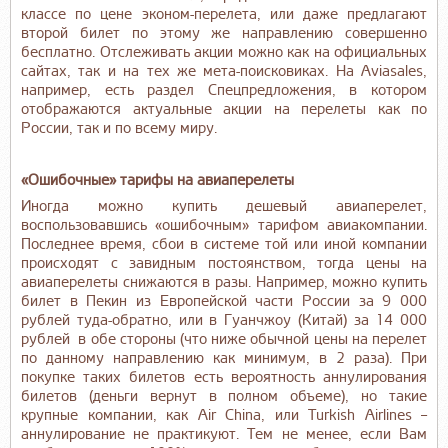
классе по цене эконом-перелета, или даже предлагают
второй билет по этому же направлению совершенно
бесплатно. Отслеживать акции можно как на официальных
сайтах, так и на тех же мета-поисковиках. На Aviasales,
например, есть раздел Спецпредложения, в котором
отображаются актуальные акции на перелеты как по
России, так и по всему миру.
«Ошибочные» тарифы на авиаперелеты
Иногда можно купить дешевый авиаперелет,
воспользовавшись «ошибочным» тарифом авиакомпании.
Последнее время, сбои в системе той или иной компании
происходят с завидным постоянством, тогда цены на
авиаперелеты снижаются в разы. Например, можно купить
билет в Пекин из Европейской части России за 9 000
рублей туда-обратно, или в Гуанчжоу (Китай) за 14 000
рублей в обе стороны (что ниже обычной цены на перелет
по данному направлению как минимум, в 2 раза). При
покупке таких билетов есть вероятность аннулирования
билетов (деньги вернут в полном объеме), но такие
крупные компании, как Air China, или Turkish Airlines –
аннулирование не практикуют. Тем не менее, если Вам