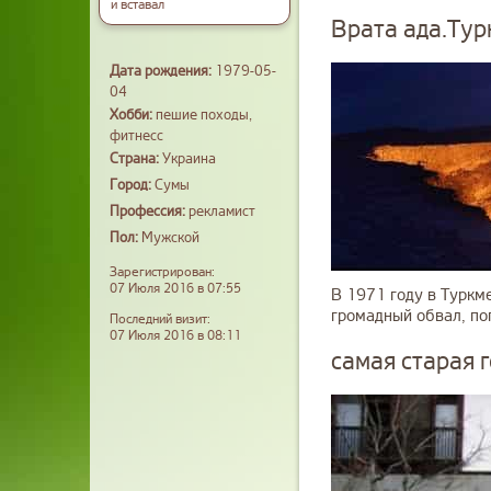
и вставал
Врата ада.Тур
Дата рождения:
1979-05-
04
Хобби:
пешие походы,
фитнесс
Страна:
Украина
Город:
Сумы
Профессия:
рекламист
Пол:
Мужской
Зарегистрирован:
07 Июля 2016 в 07:55
В 1971 году в Туркме
громадный обвал, по
Последний визит:
07 Июля 2016 в 08:11
самая старая 