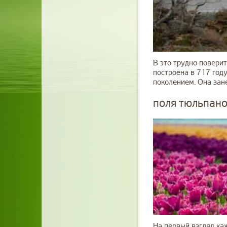
В это трудно повери
построена в 717 году
поколением. Она зане
поля тюльпано
На первый взгляд каж