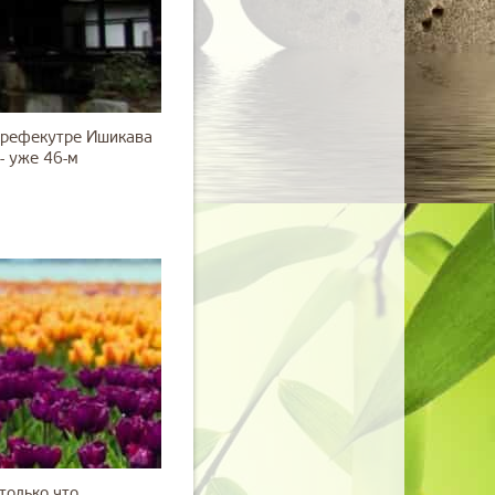
 префекутре Ишикава
- уже 46-м
только что