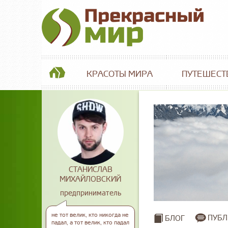
КРАСОТЫ МИРА
ПУТЕШЕСТ
СТАНИСЛАВ
МИХАЙЛОВСКИЙ
предприниматель
не тот велик, кто никогда не
ПУБЛ
БЛОГ
падал, а тот велик, кто падал