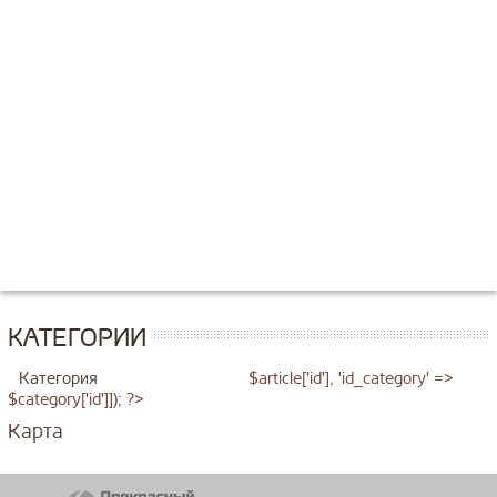
КАТЕГОРИИ
Категория
$article['id'], 'id_category' =>
$category['id']]); ?>
Карта