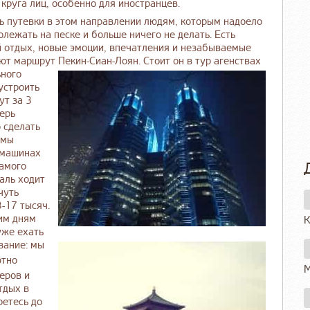
 круга лиц, особенно для иностранцев.
ть путевки в этом направлении людям, которым надоело
олежать на песке и больше ничего не делать. Есть
й отдых, новые эмоции, впечатления и незабываемые
ают маршрут Пекин-Сиан-Лоян.
Стоит он в тур агенствах
ьного
устроить
ут за 3
перь
 сделать
 мы
 машинах
самого
аль ходит
чуть
-17 тысяч.
ким дням
К
уже ехать
ание: мы
ютно
М
еров и
тдых в
ретесь до