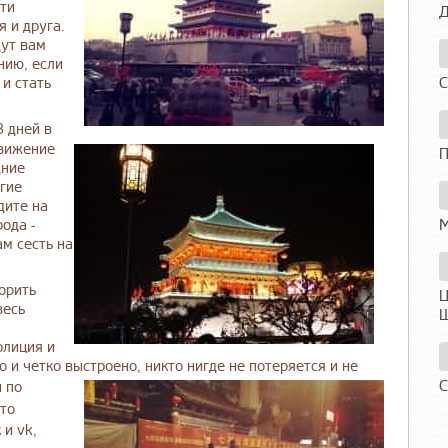
йти
Д
я и друга.
дут вам
нию, если
С
 и стать
8 дней в
движение
П
дние
гие
дите на
М
ода -
м сесть на
ворить
Ц
весь
Ш
олиция и
 и четко выстроено, никто нигде не потеряется и не
С
 по
это
 и vk,