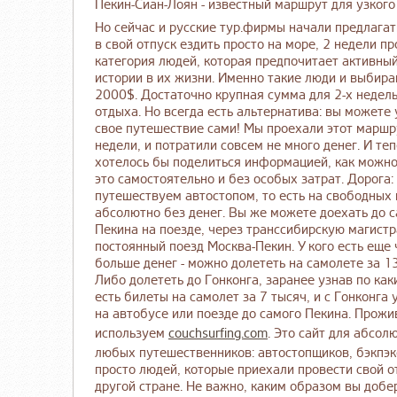
Пекин-Сиан-Лоян - известный маршрут для узкого
Но сейчас и русские тур.фирмы начали предлага
в свой отпуск ездить просто на море, 2 недели пр
категория людей, которая предпочитает активны
истории в их жизни. Именно такие люди и выбир
2000$. Достаточно крупная сумма для 2-х недел
отдыха. Но всегда есть альтернатива: вы можете 
свое путешествие сами! Мы проехали этот маршр
недели, и потратили совсем не много денег. И те
хотелось бы поделиться информацией, как можно
это самостоятельно и без особых затрат. Дорога:
путешествуем автостопом, то есть на свободных
абсолютно без денег. Вы же можете доехать до 
Пекина на поезде, через транссибирскую магистр
постоянный поезд Москва-Пекин. У кого есть еще 
больше денег - можно долететь на самолете за 13
Либо долететь до Гонконга, заранее узнав по ка
есть билеты на самолет за 7 тысяч, и с Гонконга 
на автобусе или поезде до самого Пекина.
Прожив
используем
couchsurfing.com
. Это сайт для абсол
любых путешественников: автостопщиков, бэкпэк
просто людей, которые приехали провести свой о
другой стране. Не важно, каким образом вы добе