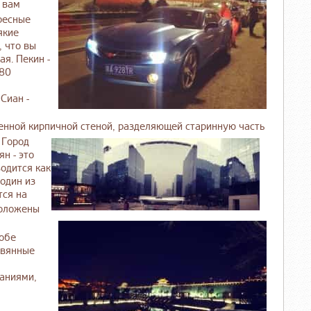
 вам
ресные
якие
, что вы
я. Пекин -
 80
Сиан -
енной кирпичной стеной,
разделяющей старинную часть
 Город
н - это
одится как
 один из
тся на
роложены
 обе
евянные
аниями,