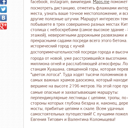
facebook, instagram, википедия.
Maps.me
поможет
посмотреть дистанцию, отметить флажками инте
места, узнать ваше точное местоположение, и вс
другие полезные штучки. Маршрут интересен тем
побываете в трех совершенно разных местах Кита
столица с небоскребами (самое высокое здание -
этажей), невероятными дорожными развязками и
прекрасными садами посреди всего этого бетона. 
исторический город с кучей
достопримечательностей посреди города и высоч
города от новой, уже расстроившейся высотками.
миллиона огней и расслабляющей атмосферы. Лоя
станция Хуашана, священной горы, которая перев
"цветок лотоса". Туда ходят тысячи поломников в
самых важных храмов даосизма, который находи
вершине на высоте 2196 метров.
На этой горе п
самые опасные и захватывающие маршруты:
перпендикулярные лестницы с цепями, тропы, по
стороны которых глубока бездна и, наконец, дер
мосты, прибитые цепями к скале. Всем удачных
самостоятельных путешествий! С лучшими пожел
Евгения Титович и Валентина Коломыцева!