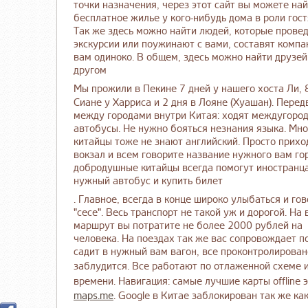
точки назначения, через этот сайт вы можете на
бесплатное жилье у кого-нибудь дома в роли гост
Так же здесь можно найти людей, которые прове
экскурсии или поужинают с вами, составят компа
вам одиноко. В общем, здесь можно найти друзей
другом
Мы прожили в Пекине 7 дней у нашего хоста Ли,
Сиане у Харриса и 2 дня в Лояне (Хуашан). Пере
между городами внутри Китая: ходят междугоро
автобусы. Не нужно бояться незнания языка. Мно
китайцы тоже не знают английский. Просто прихо
вокзал и всем говорите название нужного вам гор
добродушные китайцы всегда помогут иностранца
нужный автобус и купить билет
. Главное, всегда в конце широко улыбаться и го
"сесе". Весь транспорт не такой уж и дорогой. На 
маршрут вы потратите не более 2000 рублей на
человека. На поездах так же вас сопровождает п
садит в нужный вам вагон, все проконтролировано
заблудится.
Все работают по отлаженной схеме и
времени. Навигация: самые лучшие карты offline 
maps.me
. Google в Китае заблокирован так же как