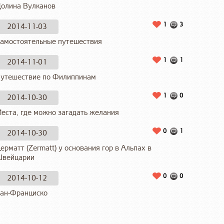
олина Вулканов
1
3
2014-11-03
амостоятельные путешествия
1
1
2014-11-01
утешествие по Филиппинам
1
0
2014-10-30
еста, где можно загадать желания
0
1
2014-10-30
ерматт (Zermatt) у основания гор в Альпах в
вейцарии
0
0
2014-10-12
ан-Франциско