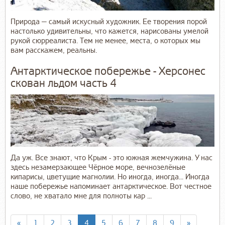
Природа — самый искусный художник. Ее творения порой
настолько удивительны, что кажется, нарисованы умелой
рукой сюрреалиста. Тем не менее, места, о которых мы
вам расскажем, реальны.
Антарктическое побережье - Херсонес
скован льдом часть 4
Да уж. Все знают, что Крым - это южная жемчужина. У нас
здесь незамерзающее Чёрное море, вечнозелёные
кипарисы, цветущие магнолии. Но иногда, иногда... Иногда
наше побережье напоминает антарктическое. Вот честное
слово, не хватало мне для полноты кар ...
«
1
2
3
4
5
6
7
8
9
»