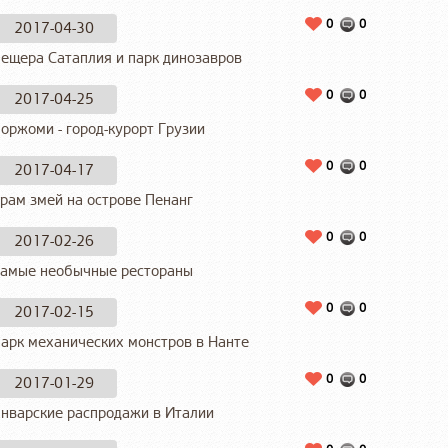
0
0
2017-04-30
ещера Сатаплия и парк динозавров
0
0
2017-04-25
оржоми - город-курорт Грузии
0
0
2017-04-17
рам змей на острове Пенанг
0
0
2017-02-26
амые необычные рестораны
0
0
2017-02-15
арк механических монстров в Нанте
0
0
2017-01-29
нварские распродажи в Италии