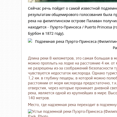
Сейчас речь пойдет о самой известной подземно
результатам общемирового голосования была п
река на филиппинском острове Палаван получил
находится - Пуэрто-Принсеса / Puerto Princesa 
Бурбон в 1872 году).
Длина реки 8 километров, это самая большая в м
можно проплыть на лодке на расстояние 4 км. от 
не разрешены из-за соображений безопасности тур
чувствуется недостаток кислорода. Однако турист
1,2 км. в глубину пещеры, в которой можно полю
расстоянии от моря кислорода предостаточно, т.
отверстия, через которые проникает дневной све
река, является одной из крупнейших в мире. Высо
140 метров.
Место, где надземная река переходит в подземну