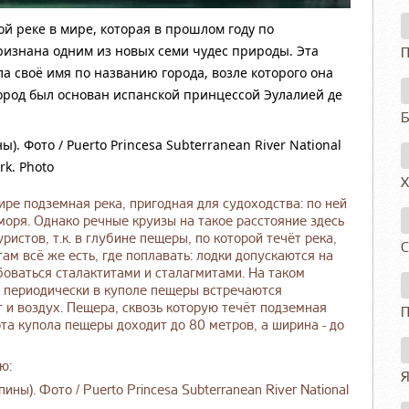
й реке в мире, которая в прошлом году по
ризнана одним из новых семи чудес природы. Эта
П
а своё имя по названию города, возле которого она
(город был основан испанской принцессой Эулалией де
Б
Х
ире подземная река, пригодная для судоходства: по ней
моря. Однако речные круизы на такое расстояние здесь
истов, т.к. в глубине пещеры, по которой течёт река,
С
ам всё же есть, где поплавать: лодки допускаются на
боваться сталактитами и сталагмитами. На таком
к. периодически в куполе пещеры встречаются
т и воздух. Пещера, сквозь которую течёт подземная
П
та купола пещеры доходит до 80 метров, а ширина - до
ю:
Я