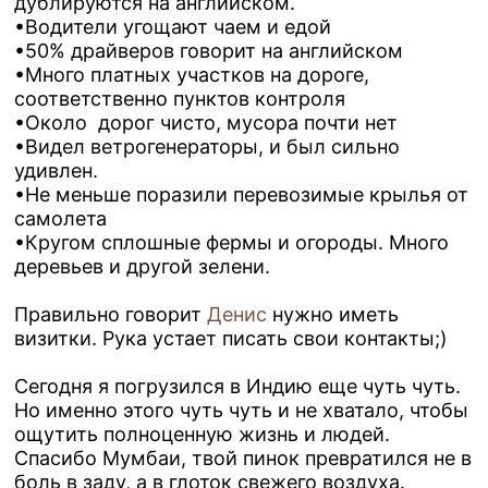
дублируются на английском.
•Водители угощают чаем и едой
•50% драйверов говорит на английском
•Много платных участков на дороге,
соответственно пунктов контроля
•Около дорог чисто, мусора почти нет
•Видел ветрогенераторы, и был сильно
удивлен.
•Не меньше поразили перевозимые крылья от
самолета
•Кругом сплошные фермы и огороды. Много
деревьев и другой зелени.
Правильно говорит
Денис
нужно иметь
визитки. Рука устает писать свои контакты;)
Сегодня я погрузился в Индию еще чуть чуть.
Но именно этого чуть чуть и не хватало, чтобы
ощутить полноценную жизнь и людей.
Спасибо Мумбаи, твой пинок превратился не в
боль в заду, а в глоток свежего воздуха.