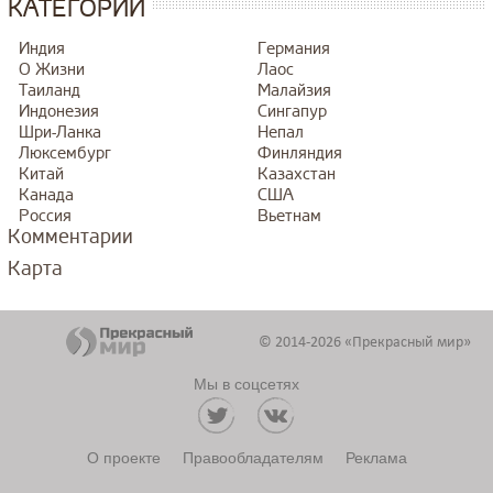
КАТЕГОРИИ
Индия
Германия
О Жизни
Лаос
Таиланд
Малайзия
Индонезия
Сингапур
Шри-Ланка
Непал
Люксембург
Финляндия
Китай
Казахстан
Канада
США
Россия
Вьетнам
Комментарии
Карта
© 2014-2026 «Прекрасный мир»
Мы в соцсетях
О проекте
Правообладателям
Реклама