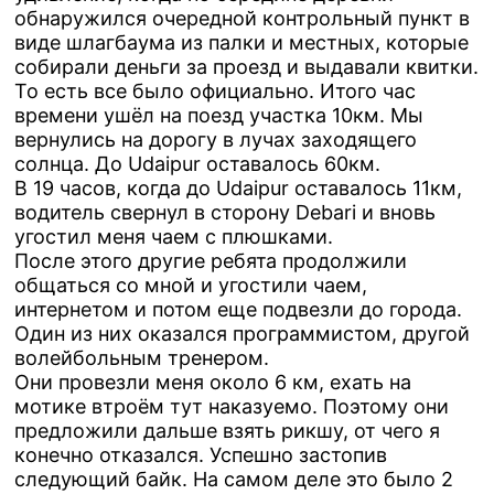
обнаружился очередной контрольный пункт в
виде шлагбаума из палки и местных, которые
собирали деньги за проезд и выдавали квитки.
То есть все было официально. Итого час
времени ушёл на поезд участка 10км. Мы
вернулись на дорогу в лучах заходящего
солнца. До Udaipur оставалось 60км.
В 19 часов, когда до Udaipur оставалось 11км,
водитель свернул в сторону Debari и вновь
угостил меня чаем с плюшками.
После этого другие ребята продолжили
общаться со мной и угостили чаем,
интернетом и потом еще подвезли до города.
Один из них оказался программистом, другой
волейбольным тренером.
Они провезли меня около 6 км, ехать на
мотике втроём тут наказуемо. Поэтому они
предложили дальше взять рикшу, от чего я
конечно отказался. Успешно застопив
следующий байк. На самом деле это было 2