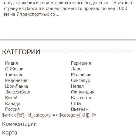
представления и свои мысли хотелось бы донести. Вьехав в
страну из Лаоса я в общей сложности проехал по ней 1000
км на 7 транспортных ср ...
КАТЕГОРИИ
Индия
Германия
О Жизни
Лаос
Таиланд
Малайзия
Индонезия
Сингапур
Шри-Ланка
Непал
Люксембург
Финляндия
Китай
Казахстан
Канада
США
Россия
Вьетнам
$article['id'], 'id_category' => $category['id']]); ?>
Комментарии
Карта