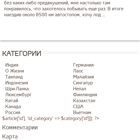
без каких-либо предвкушений, мне настолько там
понравилось, что захотелось побывать еще раз. В итоге
наездив около 8500 км автостопом, хочу под ...
КАТЕГОРИИ
Индия
Германия
О Жизни
Лаос
Таиланд
Малайзия
Индонезия
Сингапур
Шри-Ланка
Непал
Люксембург
Финляндия
Китай
Казахстан
Канада
США
Россия
Вьетнам
$article['id'], 'id_category' => $category['id']]); ?>
Комментарии
Карта