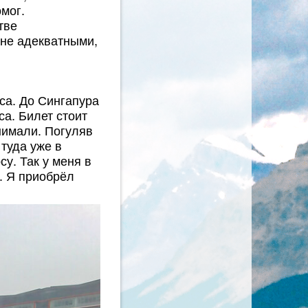
мог.
тве
лне адекватными,
са. До Сингапура
са. Билет стоит
инимали. Погуляв
 туда уже в
у. Так у меня в
. Я приобрёл