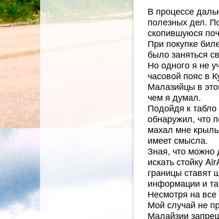
В процессе даль
полезных дел. По
скопившуюся почт
При покупке бил
было заняться с
Но одного я не у
часовой пояс в К
Малазийцы в это
чем я думал.
Подойдя к табло
обнаружил, что п
махал мне крылья
имеет смысла.
Зная, что можно
искать стойку Ai
границы ставят ш
информации и та
Несмотря на все
Мой случай не п
Малайзии запрещ