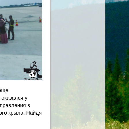
 еще
 оказался у
тправления в
того крыла. Найдя