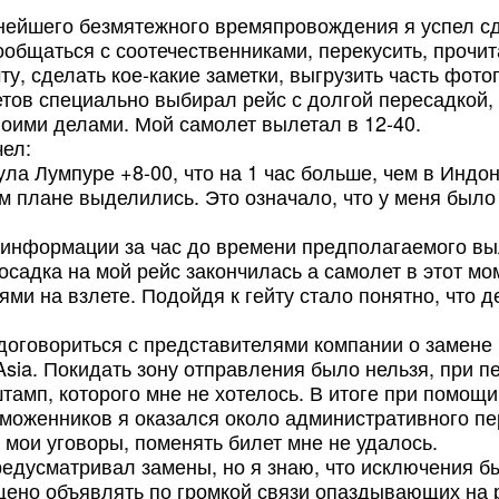
нейшего безмятежного времяпровождения я успел с
общаться с соотечественниками, перекусить, прочит
у, сделать кое-какие заметки, выгрузить часть фото
етов специально выбирал рейс с долгой пересадкой,
воими делами. Мой самолет вылетал в 12-40.
чел:
ула Лумпуре +8-00, что на 1 час больше, чем в Индо
м плане выделились. Это означало, что у меня было
 информации за час до времени предполагаемого вы
осадка на мой рейс закончилась а самолет в этот м
ми на взлете. Подойдя к гейту стало понятно, что д
 договориться с представителями компании о замене
rAsia. Покидать зону отправления было нельзя, при 
тамп, которого мне не хотелось. В итоге при помощи
моженников я оказался около административного пе
 мои уговоры, поменять билет мне не удалось.
редусматривал замены, но я знаю, что исключения б
ено объявлять по громкой связи опаздывающих на 