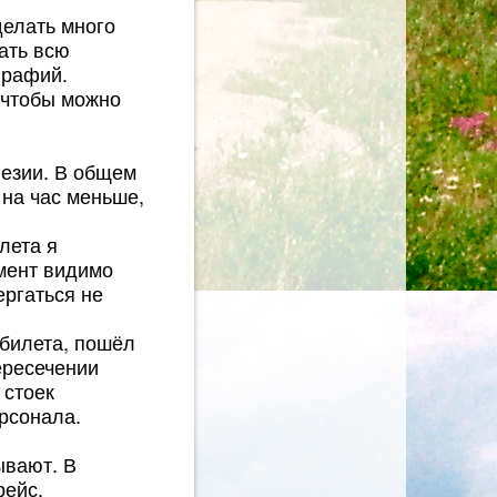
делать много
ать всю
графий.
 чтобы можно
незии. В общем
 на час меньше,
лета я
омент видимо
ергаться не
 билета, пошёл
пересечении
 стоек
рсонала.
ывают. В
рейс,