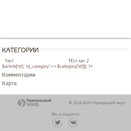
КАТЕГОРИИ
Тест
ТЕст кат 2
$article['id'], 'id_category' => $category['id']]); ?>
Комментарии
Карта
© 2014-2026 «Прекрасный мир»
Мы в соцсетях