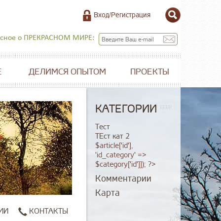
Вход/Регистрация
есное о ПРЕКРАСНОМ МИРЕ:
Е
ДЕЛИМСЯ ОПЫТОМ
ПРОЕКТЫ
КАТЕГОРИИ
Тест
ТЕст кат 2
$article['id'],
'id_category' =>
$category['id']]); ?>
Комментарии
Карта
ИИ
КОНТАКТЫ