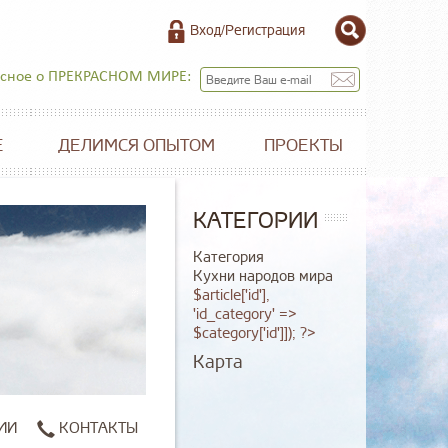
Вход/Регистрация
есное о ПРЕКРАСНОМ МИРЕ:
Е
ДЕЛИМСЯ ОПЫТОМ
ПРОЕКТЫ
КАТЕГОРИИ
Категория
Кухни народов мира
$article['id'],
'id_category' =>
$category['id']]); ?>
Карта
ИИ
КОНТАКТЫ