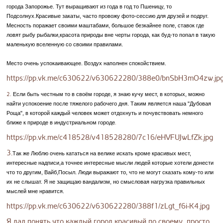
города Запорожье. Тут выращивают из года в год то Пшеницу, то
Подсолнух.Красивые закаты, часто провожу фото-сессию для друзей и подруг.
Месность поражает своими маштабами, большое безкайнее поле, ставок где
ловят рыбу рыбалки,красота природы вне черты города, как буд-то попал в такую
маленькую вселенную со своими правилами.
Место очень успокаивающее. Воздух наполнен спокойствием.
https://pp.vk.me/c630622/v630622280/388e0/bnSbH3mO4zw.jp
2.
Если быть честным то в своём городе, я знаю кучу мест, в которых, можно
найти успокоение после тяжелого рабочего дня. Таким является наша "Дубовая
Роща", в которой каждый человек может отдохнуть и почувствовать немного
ближе к природе в индустриальном городе
.
https://pp.vk.me/c418528/v418528280/7c16/eHVFUJwLfZk.jpg
3.
Так же Люблю очень кататься на велике искать кроме красивых мест,
интересные надписи,а точнее интересные мысли людей которые хотели донести
что то другим, Вайб,Посыл. Люди выражают то, что не могут сказать кому-то или
их не слышат. Я не защищаю вандализм, но смысловая нагрузка правильных
мыслей мне нравится.
https://pp.vk.me/c630622/v630622280/388f1/zLgt_f6i-K4.jpg
Я дал понять что каждый город красивый по своему, просто,