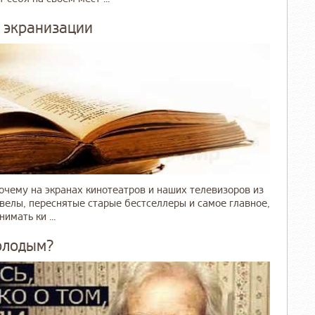
е экранизации
очему на экранах кинотеатров и наших телевизоров из
велы, переснятые старые бестселлеры и самое главное,
мать ки ...
олодым?