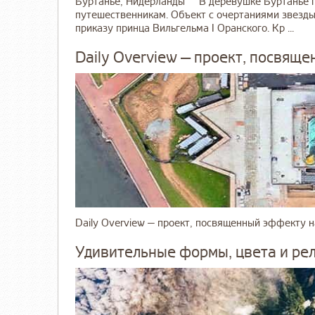
Буртанье, Нидерланды В деревушке Буртанье пр
путешественникам. Объект с очертаниями звезды
приказу принца Вильгельма I Оранского. Кр ...
Daily Overview — проект, посвя
Daily Overview — проект, посвященный эффекту на
Удивительные формы, цвета и ре