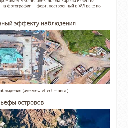
оживает 430 человек, но она хорошо известна
 на фотографии — форт, построенный в XVI веке по
щенный эффекту наблюдения
блюдения (overview effect — англ.).
льефы островов