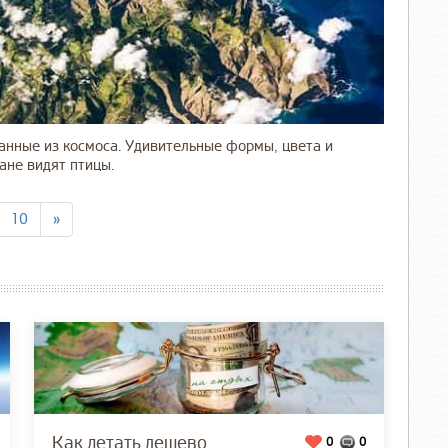
нные из космоса. Удивительные формы, цвета и
еане видят птицы.
10
»
Как летать дешево
0
0