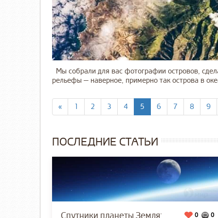
Мы собрали для вас фотографии островов, сдела
рельефы — наверное, примерно так острова в ок
«
1
2
3
4
5
6
7
8
9
ПОСЛЕДНИЕ СТАТЬИ
Спутники планеты Земля:
0
0