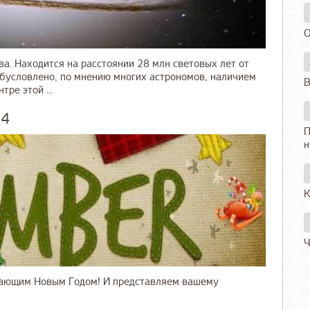
О
а. Находится на расстоянии 28 млн световых лет от
обусловлено, по мнению многих астрономов, наличием
В
ре этой ...
14
П
н
К
Ч
упающим Новым Годом! И представляем вашему