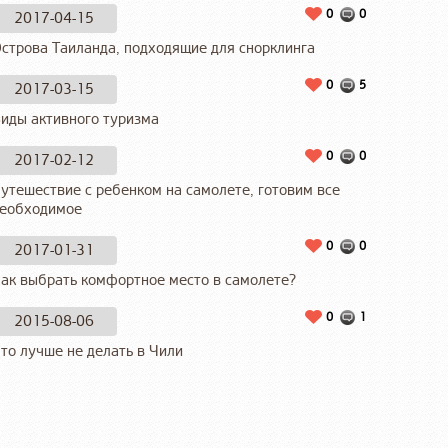
0
0
2017-04-15
строва Таиланда, подходящие для снорклинга
0
5
2017-03-15
иды активного туризма
0
0
2017-02-12
утешествие с ребенком на самолете, готовим все
еобходимое
0
0
2017-01-31
ак выбрать комфортное место в самолете?
0
1
2015-08-06
то лучше не делать в Чили