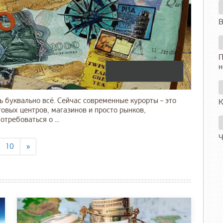
В
П
н
ь буквально всё. Сейчас современные курорты – это
К
говых центров, магазинов и просто рынков,
требоваться о ...
Ч
10
»