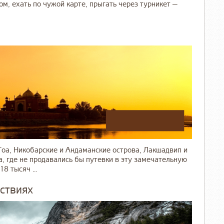
м, ехать по чужой карте, прыгать через турникет —
оа, Никобарские и Андаманские острова, Лакшадвип и
а, где не продавались бы путевки в эту замечательную
8 тысяч ...
ствиях