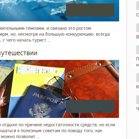
О
мительными темпами, и связано это ростом
ирм, но, несмотря на большую конкуренцию, всегда
В
с чего начать турист ...
 путешествии
П
н
К
Ч
 отдыхе по причине недостаточности средств, но если
шаться к полезным советам по поводу того, как
можно позволит ...