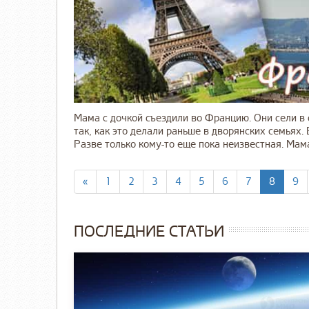
Мама с дочкой съездили во Францию. Они сели в
так, как это делали раньше в дворянских семьях. 
Разве только кому-то еще пока неизвестная. Мама 
«
1
2
3
4
5
6
7
8
9
ПОСЛЕДНИЕ СТАТЬИ