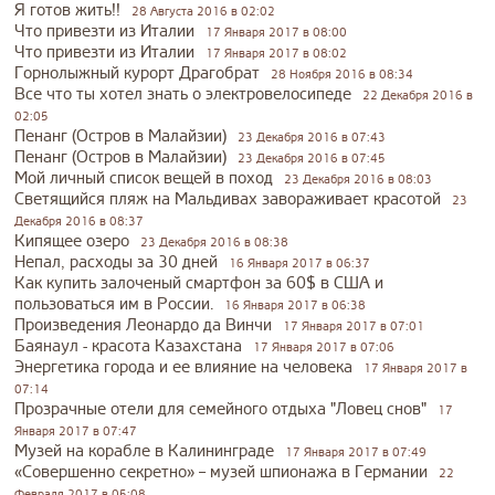
Я готов жить!!
28 Августа 2016 в 02:02
Что привезти из Италии
17 Января 2017 в 08:00
Что привезти из Италии
17 Января 2017 в 08:02
Горнолыжный курорт Драгобрат
28 Ноября 2016 в 08:34
Все что ты хотел знать о электровелосипеде
22 Декабря 2016 в
02:05
Пенанг (Остров в Малайзии)
23 Декабря 2016 в 07:43
Пенанг (Остров в Малайзии)
23 Декабря 2016 в 07:45
Мой личный список вещей в поход
23 Декабря 2016 в 08:03
Светящийся пляж на Мальдивах завораживает красотой
23
Декабря 2016 в 08:37
Кипящее озеро
23 Декабря 2016 в 08:38
Непал, расходы за 30 дней
16 Января 2017 в 06:37
Как купить залоченый смартфон за 60$ в США и
пользоваться им в России.
16 Января 2017 в 06:38
Произведения Леонардо да Винчи
17 Января 2017 в 07:01
Баянаул - красота Казахстана
17 Января 2017 в 07:06
Энергетика города и ее влияние на человека
17 Января 2017 в
07:14
Прозрачные отели для семейного отдыха "Ловец снов"
17
Января 2017 в 07:47
Музей на корабле в Калининграде
17 Января 2017 в 07:49
«Совершенно секретно» – музей шпионажа в Германии
22
Февраля 2017 в 05:08