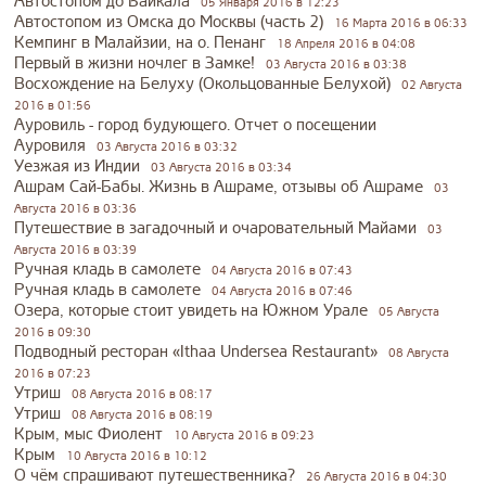
Автостопом до Байкала
05 Января 2016 в 12:23
Автостопом из Омска до Москвы (часть 2)
16 Марта 2016 в 06:33
Кемпинг в Малайзии, на о. Пенанг
18 Апреля 2016 в 04:08
Первый в жизни ночлег в Замке!
03 Августа 2016 в 03:38
Восхождение на Белуху (Окольцованные Белухой)
02 Августа
2016 в 01:56
Ауровиль - город будующего. Отчет о посещении
Ауровиля
03 Августа 2016 в 03:32
Уезжая из Индии
03 Августа 2016 в 03:34
Ашрам Сай-Бабы. Жизнь в Ашраме, отзывы об Ашраме
03
Августа 2016 в 03:36
Путешествие в загадочный и очаровательный Майами
03
Августа 2016 в 03:39
Ручная кладь в самолете
04 Августа 2016 в 07:43
Ручная кладь в самолете
04 Августа 2016 в 07:46
Озера, которые стоит увидеть на Южном Урале
05 Августа
2016 в 09:30
Подводный ресторан «Ithaa Undersea Restaurant»
08 Августа
2016 в 07:23
Утриш
08 Августа 2016 в 08:17
Утриш
08 Августа 2016 в 08:19
Крым, мыс Фиолент
10 Августа 2016 в 09:23
Крым
10 Августа 2016 в 10:12
О чём спрашивают путешественника?
26 Августа 2016 в 04:30