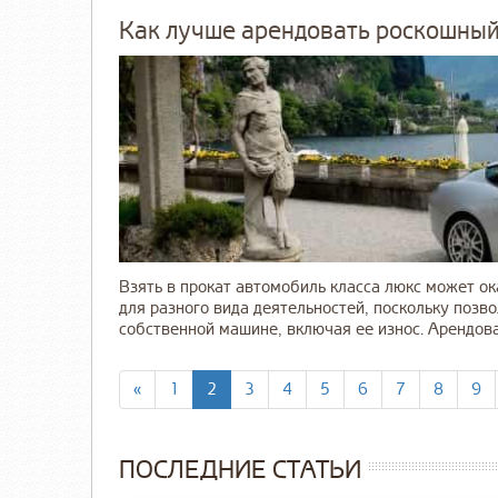
Как лучше арендовать роскошный
Взять в прокат автомобиль класса люкс может о
для разного вида деятельностей, поскольку поз
собственной машине, включая ее износ. Арендоват
«
1
2
3
4
5
6
7
8
9
ПОСЛЕДНИЕ СТАТЬИ