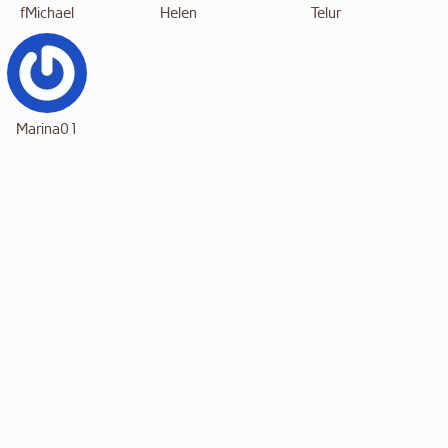
fMichael
Helen
Telur
Marina01