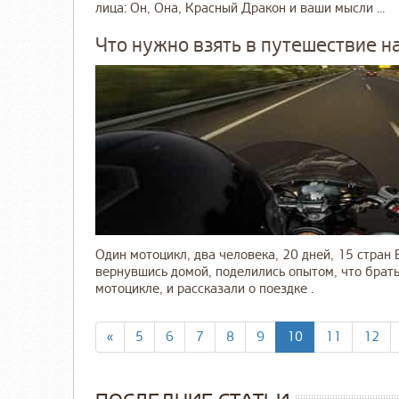
лица: Он, Она, Красный Дракон и ваши мысли ...
Что нужно взять в путешествие н
Один мотоцикл, два человека, 20 дней, 15 стран
вернувшись домой, поделились опытом, что брать
мотоцикле, и рассказали о поездке .
«
5
6
7
8
9
10
11
12