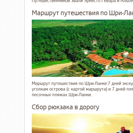
Путешественников звали Эрнесто Гевара и Альберт
Маршрут путешествия по Шри-Лан
Маршрут путешествия по Шри-Ланке:7 дней экск
уголкам острова (с картой маршрута) и 7 дней п
песочных пляжах Шри-Ланки.
Сбор рюкзака в дорогу