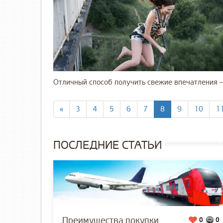
Отличный способ получить свежие впечатления – 
«
3
4
5
6
7
8
9
10
1
ПОСЛЕДНИЕ СТАТЬИ
Преимущества покупки
0
0