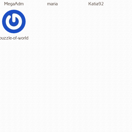
MegaAdm
maria
Katia92
puzzle-of-world