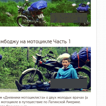
амбоджу на мотоцикле Часть 1
м «Дневники мотоциклиста» о двух молодых врачах (а
 мотоцикле в путешествие по Латинской Америке.