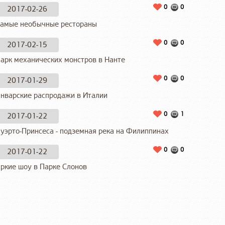
0
0
2017-02-26
амые необычные рестораны
0
0
2017-02-15
арк механических монстров в Нанте
0
0
2017-01-29
нварские распродажи в Италии
0
1
2017-01-22
уэрто-Принсеса - подземная река на Филиппинах
0
0
2017-01-22
ркие шоу в Парке Слонов