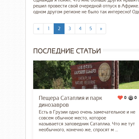
Однажды я понял, что мне больше других нравятс
решил провести свой очередной отпуск в Африке. 
одном другом регионе не было так интересно! Одна
«
1
2
3
4
5
»
ПОСЛЕДНИЕ СТАТЬИ
Пещера Сатаплия и парк
0
0
динозавров
Есть в Грузии одно очень замечательное и не
совсем обычное место, которое
называется заповедник Сатаплиа. Что же тут
необычного, конечно же, спросят м ...