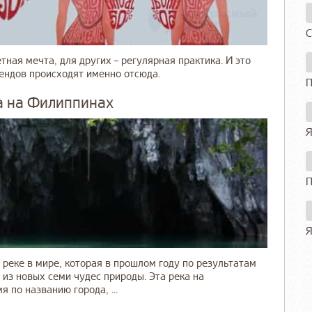
С
тная мечта, для других – регулярная практика. И это
ендов происходят именно отсюда.
П
а на Филиппинах
Я
П
Я
 реке в мире, которая в прошлом году по результатам
из новых семи чудес природы. Эта река на
 по названию города, ...