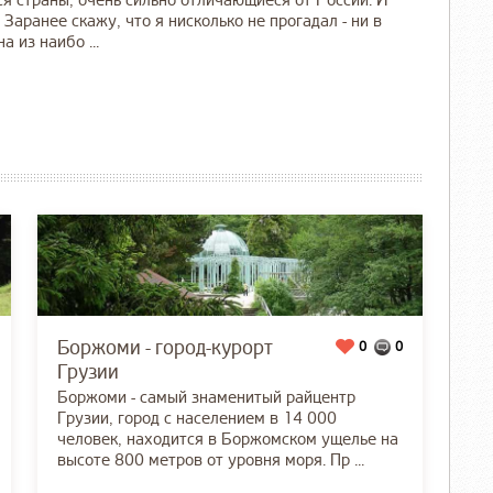
я страны, очень сильно отличающиеся от России. И
Заранее скажу, что я нисколько не прогадал - ни в
 из наибо ...
Боржоми - город-курорт
0
0
Грузии
Боржоми - самый знаменитый райцентр
Грузии, город с населением в 14 000
человек, находится в Боржомском ущелье на
высоте 800 метров от уровня моря. Пр ...