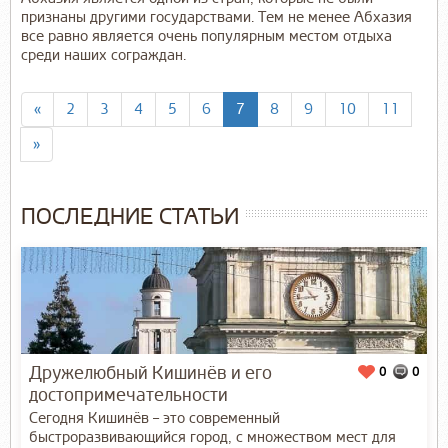
признаны другими государствами. Тем не менее Абхазия
все равно является очень популярным местом отдыха
среди наших сограждан.
«
2
3
4
5
6
7
8
9
10
11
»
ПОСЛЕДНИЕ СТАТЬИ
Дружелюбный Кишинёв и его
0
0
достопримечательности
Сегодня Кишинёв – это современный
быстроразвивающийся город, с множеством мест для