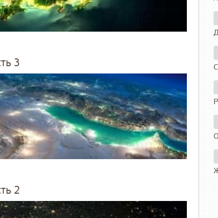
Д
ть 3
С
Р
О
Ж
ть 2