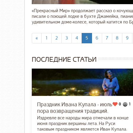
«Прекрасный Мир» продолжает рассказ о кочующ
писали о поющей лодке в бухте Джамейка, пиани
удивительном доме-колесе, который катится по Бри
«
1
2
3
4
5
6
7
8
9
ПОСЛЕДНИЕ СТАТЬИ
Праздник Ивана Купала - июль
0
1
пора возвращения традиций.
Издревле все народы мира отмечали в конце
июня праздник вершины лета. На Руси
таковым праздником является Иван Купала.