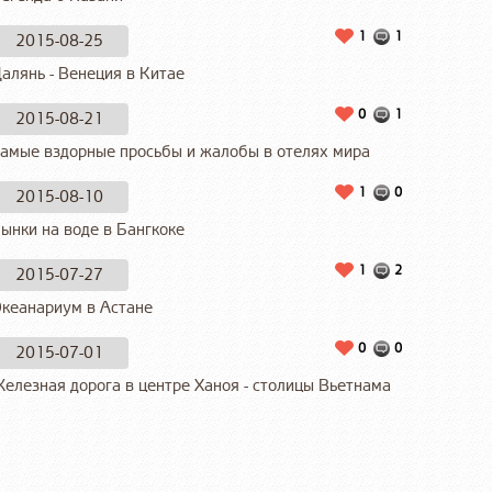
1
1
2015-08-25
алянь - Венеция в Китае
0
1
2015-08-21
амые вздорные просьбы и жалобы в отелях мира
1
0
2015-08-10
ынки на воде в Бангкоке
1
2
2015-07-27
кеанариум в Астане
0
0
2015-07-01
елезная дорога в центре Ханоя - столицы Вьетнама