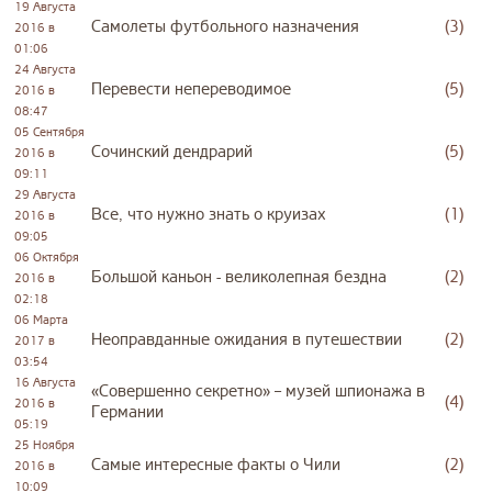
19 Августа
Самолеты футбольного назначения
(3)
2016 в
01:06
24 Августа
Перевести непереводимое
(5)
2016 в
08:47
05 Сентября
Сочинский дендрарий
(5)
2016 в
09:11
29 Августа
Все, что нужно знать о круизах
(1)
2016 в
09:05
06 Октября
Большой каньон - великолепная бездна
(2)
2016 в
02:18
06 Марта
Неоправданные ожидания в путешествии
(2)
2017 в
03:54
16 Августа
«Совершенно секретно» – музей шпионажа в
(4)
2016 в
Германии
05:19
25 Ноября
Самые интересные факты о Чили
(2)
2016 в
10:09